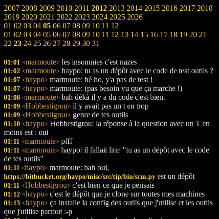
2007
2008
2009
2010
2011
2012
2013
2014
2015
2016
2017
2018
2019
2020
2021
2022
2023
2024
2025
2026
01
02
03
04
05
06
07
08
09
10
11
12
01
02
03
04
05
06
07
08
09
10
11
12
13
14
15
16
17
18
19
20
21
22
23
24
25
26
27
28
29
30
31
marmoute
les insomnies c'est nazes
01:01
<
>
marmoute
haypo: tu as un dépôt avec le code de test outils ?
01:02
<
>
haypo
marmoute: hé ho, y'a pas de test !
01:07
<
>
haypo
marmoute: (pas besoin vu que ça marche !)
01:07
<
>
marmoute
bah dékà il y a du code c'est bien.
01:08
<
>
Hobbestigrou
il y avait pas un t en trop
01:09
<
>
Hobbestigrou
genre de tes outils
01:09
<
>
haypo
Hobbestigrou: la réponse à la question avec un T en
01:10
<
>
moins est : oui
marmoute
pfff
01:11
<
>
marmoute
haypo: il fallait lire: "tu as un dépôt avec le code
01:11
<
>
de tes outils"
haypo
marmoute: bah oui,
01:11
<
>
est un dépôt
https://bitbucket.org/haypo/misc/src/tip/bin/scm.py
Hobbestigrou
c'est bien ce que je pensais
01:11
<
>
haypo
c'est le dépôt que je clone sur toutes mes machines
01:12
<
>
haypo
ça installe la config des outils que j'utilise et les outils
01:13
<
>
que j'utilise partout :-p