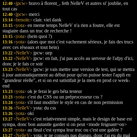
jpcw
bravo à florent_, feth NelleV et autres si' joublie, en
12:40
<
>
tout cas
jpcw
merci
12:40
<
>
benoitc
clair. viel dank
13:14
<
>
yota
en meme temps NelleV n'a rien a foutre, elle est
13:15
<
>
stagiaire dans un truc de recherche !
yota
(hein quoi ?)
13:15
<
>
yota
(alors que moi c'est vachement sérieux, je fais des trucs
13:16
<
>
avec ces réseaux et tout hein)
NelleV
jpcw: uep
13:22
<
>
NelleV
jpcw: en fait, j'ai pas accès au serveur de l'afpy d'ici,
13:22
<
>
donc je le fais ce soir
NelleV
jpcw: je vais mettre une version de test, qui se mettra
13:23
<
>
à jour automatiquement au début pour qu'on puisse tester l'appli en
"grandeur réelle", et si on est satistifait je la mets en prod ce week-
end
yota
ok je ferai le gro béta testeur
13:23
<
>
yota
c'est du CSS ou un préprocesseur css ?
13:23
<
>
yota
s'il faut modifier le style en cas de non permission
13:24
<
>
NelleV
yota: du css
13:26
<
>
yota
oki
13:26
<
>
NelleV
c'est relativement simple, mais le design de base est
13:27
<
>
sympa, donc bon autantle garder si on peut <mode feignant=on>
yota
au final c'est sympa leur truc ou c'est une galère ?
13:27
<
>
NelleV
yota: je ne connais pas django, donc j'ai eu du mal
13:27
<
>