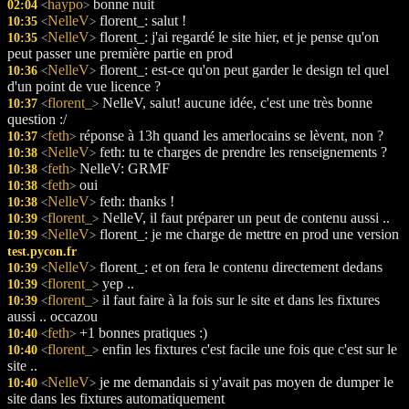
haypo
bonne nuit
02:04
<
>
NelleV
florent_: salut !
10:35
<
>
NelleV
florent_: j'ai regardé le site hier, et je pense qu'on
10:35
<
>
peut passer une première partie en prod
NelleV
florent_: est-ce qu'on peut garder le design tel quel
10:36
<
>
d'un point de vue licence ?
florent_
NelleV, salut! aucune idée, c'est une très bonne
10:37
<
>
question :/
feth
réponse à 13h quand les amerlocains se lèvent, non ?
10:37
<
>
NelleV
feth: tu te charges de prendre les renseignements ?
10:38
<
>
feth
NelleV: GRMF
10:38
<
>
feth
oui
10:38
<
>
NelleV
feth: thanks !
10:38
<
>
florent_
NelleV, il faut préparer un peut de contenu aussi ..
10:39
<
>
NelleV
florent_: je me charge de mettre en prod une version
10:39
<
>
test.pycon.fr
NelleV
florent_: et on fera le contenu directement dedans
10:39
<
>
florent_
yep ..
10:39
<
>
florent_
il faut faire à la fois sur le site et dans les fixtures
10:39
<
>
aussi .. occazou
feth
+1 bonnes pratiques :)
10:40
<
>
florent_
enfin les fixtures c'est facile une fois que c'est sur le
10:40
<
>
site ..
NelleV
je me demandais si y'avait pas moyen de dumper le
10:40
<
>
site dans les fixtures automatiquement