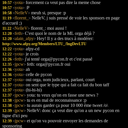
yota
forcement ca veut pas dire la meme chose
10:57
<
>
yota
:P
10:57
<
>
NelleV
meuh si, presque :p
10:58
<
>
florent_
NelleV, j suis pressé de voir les sponsors en page
11:19
<
>
d'accueil ;)
NelleV
florent_: moi aussi !
11:22
<
>
feth
C'est quoi le nom de la ML orga déjà ?
12:20
<
>
alain_afpy
Hey! Il y a des trucs à modérer:
12:20
<
>
http://www.afpy.org/Members/LTU_/IngDevLTU
yota
afpy-cd
12:22
<
>
yota
je crois
12:22
<
>
feth
j'ai tenté orga@pycon.fr et c'est passé
12:26
<
>
jpcw
feth: orga@pycon.fr oui
12:35
<
>
yota
ah
12:36
<
>
yota
celle de pycon
12:36
<
>
yota
oui orga, nom judicieux, parlant, court
12:37
<
>
yota
on sent que le type qui a fait ca fait du bon taff
12:37
<
>
yota
(hi-hi-hi)
12:37
<
>
jpcw
yota: tu veux qu'on en fasse une news ?
12:37
<
>
jpcw
tu es en mal de reconnaissance :p
12:38
<
>
jpcw
tu aurais garder ça pour 10 000 ème tweet /o\
12:38
<
>
jpcw
NelleV: donc ça veut dire qu'on a un new pycon en
12:39
<
>
ligne d'ici peu
jpcw
et qu'on va pouvoir envoyer les demandes de
12:39
<
>
sponsoring