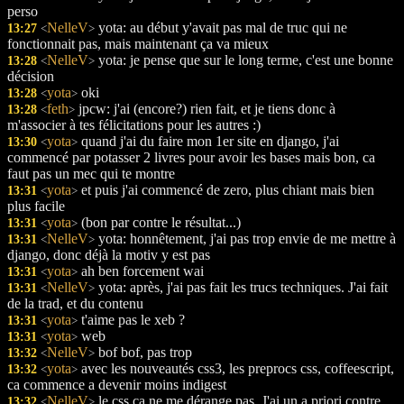
perso
NelleV
yota: au début y'avait pas mal de truc qui ne
13:27
<
>
fonctionnait pas, mais maintenant ça va mieux
NelleV
yota: je pense que sur le long terme, c'est une bonne
13:28
<
>
décision
yota
oki
13:28
<
>
feth
jpcw: j'ai (encore?) rien fait, et je tiens donc à
13:28
<
>
m'associer à tes félicitations pour les autres :)
yota
quand j'ai du faire mon 1er site en django, j'ai
13:30
<
>
commencé par potasser 2 livres pour avoir les bases mais bon, ca
faut pas un mec qui te montre
yota
et puis j'ai commencé de zero, plus chiant mais bien
13:31
<
>
plus facile
yota
(bon par contre le résultat...)
13:31
<
>
NelleV
yota: honnêtement, j'ai pas trop envie de me mettre à
13:31
<
>
django, donc déjà la motiv y est pas
yota
ah ben forcement wai
13:31
<
>
NelleV
yota: après, j'ai pas fait les trucs techniques. J'ai fait
13:31
<
>
de la trad, et du contenu
yota
t'aime pas le xeb ?
13:31
<
>
yota
web
13:31
<
>
NelleV
bof bof, pas trop
13:32
<
>
yota
avec les nouveautés css3, les preprocs css, coffeescript,
13:32
<
>
ca commence a devenir moins indigest
NelleV
le css ça ne me dérange pas. J'ai un a priori contre
13:32
<
>