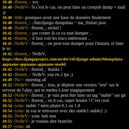
florent_
yes
10:40
<
>
NelleV
Si c'est le cas, on peut faire un cronjob dump + mail
10:40
<
>
:p
feth
pourquoi avoir une base de données finalement
10:40
<
>
florent_
./bin/django dumpdata > ma_fixture.json
10:40
<
>
NelleV
florent_: nickel !
10:40
<
>
florent_
par contre là ca va tout dumper ..
10:41
<
>
florent_
il faut voir les trucs intéressant ..
10:41
<
>
NelleV
florent_: on peut tout dumper pour l'instant, et faire
10:41
<
>
le tri
florent_
NelleV,
10:42
<
>
https://docs.djangoproject.com/en/dev/ref/django-admin/#dumpdata-
appname-appname-appname-model
NelleV
florent_: thanks !
10:42
<
>
florent_
NelleV, yep en 2 tps ;)
10:42
<
>
No`
morning all
10:49
<
>
NelleV
florent_: bon, je déploie une version "test" sur le
10:52
<
>
serveur de l'afpy, qui se mettra à jour magiquement
NelleV
florent_: je vais peut être faire un tag "stable" sur git
10:52
<
>
NelleV
florent_: en tt cas, super boulot ! C'est cool
10:52
<
>
yota
stable ? mets plutot 0.1 ou 1.0
10:54
<
>
yota
tu vas te retrouver avec des stable1 stable2 :)
10:54
<
>
NelleV
yota: bah non
10:55
<
>
NelleV
je voulais dire branche
10:55
<
>
yota
ah
10:57
<
>