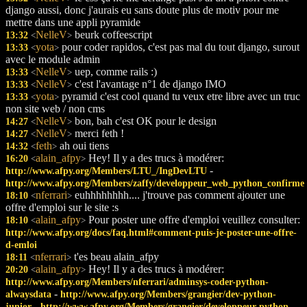
django aussi, donc j'aurais eu sans doute plus de motiv pour me
mettre dans une appli pyramide
NelleV
beurk coffeescript
13:32
<
>
yota
pour coder rapidos, c'est pas mal du tout django, surout
13:33
<
>
avec le module admin
NelleV
uep, comme rails :)
13:33
<
>
NelleV
c'est l'avantage n°1 de django IMO
13:33
<
>
yota
pyramid c'est cool quand tu veux etre libre avec un truc
13:33
<
>
non site web / non cms
NelleV
bon, bah c'est OK pour le design
14:27
<
>
NelleV
merci feth !
14:27
<
>
feth
ah oui tiens
14:32
<
>
alain_afpy
Hey! Il y a des trucs à modérer:
16:20
<
>
-
http://www.afpy.org/Members/LTU_/IngDevLTU
http://www.afpy.org/Members/zaffy/developpeur_web_python_confirme
nferrari
euhhhhhhhh.... j'trouve pas comment ajouter une
18:10
<
>
offre d'emploi sur le site :s
alain_afpy
Pour poster une offre d'emploi veuillez consulter:
18:10
<
>
http://www.afpy.org/docs/faq.html#comment-puis-je-poster-une-offre-
d-emloi
nferrari
t'es beau alain_afpy
18:11
<
>
alain_afpy
Hey! Il y a des trucs à modérer:
20:20
<
>
http://www.afpy.org/Members/nferrari/adminsys-coder-python-
-
alwaysdata
http://www.afpy.org/Members/grangier/dev-python-
-
junior
http://www.afpy.org/Members/grangier/developpeur-python-