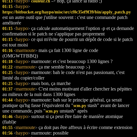
haypo
-> hop, ça lance la radio ;)
01:13
couleur.ch
<
>
haypo
01:15
<
>
https://bitbucket.org/haypo/misc/src/cf0c35ef9f39/bin/apply_patch.py
est un autre outil que j'utilise souvent : c'est une commande patch
améliorée
haypo
ça calcule automatiquement l'option -p et ça demande
01:15
<
>
confirmation si le patch ne s'applique pas proprement
haypo
ce qui m'évite de pourrir un dépôt de code si le patch
01:15
<
>
est tout moisi
marmoute
mais ça fait 1300 ligne de code
01:16
<
>
(OMGWTFBBQ)
haypo
marmoute: et c'est beaucoup 1300 lignes ?
01:18
<
>
marmoute
ça me semble beaucoup :-)
01:22
<
>
haypo
marmoute: bah le code n'est pas passionant, c'est
01:25
<
>
limité du copier/coller
haypo
mais bon, ça marche
01:25
<
>
marmoute
C'est moins motivant d'aller chercher les pépittes
01:37
<
>
au milieux de la nuit dans 1300 lignes
haypo
marmoute: bah sur le principe général, ça serait
01:44
<
>
pratique qu'hg fasse l'équivalent du "
stash" avant de lancer
scm.py
une commande, puis "
unstash" après
scm.py
haypo
surtout si ça peut être faire de manière atomique
01:46
<
>
(fiabl)e
marmoute
ça doit pas être affreux à écrire comme extension
01:55
<
>
haypo
marmoute: possible
01:56
<
>