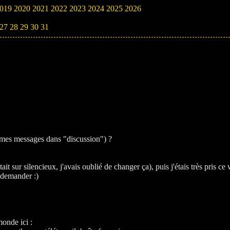
019
2020
2021
2022
2023
2024
2025
2026
27
28
29
30
31
 (mes messages dans "discussion") ?
tait sur silencieux, j'avais oublié de changer ça), puis j'étais très pris c
e demander :)
monde ici :