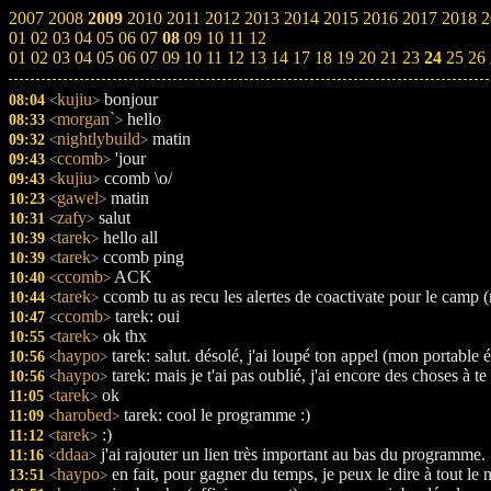
2007
2008
2009
2010
2011
2012
2013
2014
2015
2016
2017
2018
2
01
02
03
04
05
06
07
08
09
10
11
12
01
02
03
04
05
06
07
09
10
11
12
13
14
17
18
19
20
21
23
24
25
26
kujiu
bonjour
08:04
<
>
morgan`
hello
08:33
<
>
nightlybuild
matin
09:32
<
>
ccomb
'jour
09:43
<
>
kujiu
ccomb \o/
09:43
<
>
gawel
matin
10:23
<
>
zafy
salut
10:31
<
>
tarek
hello all
10:39
<
>
tarek
ccomb ping
10:39
<
>
ccomb
ACK
10:40
<
>
tarek
ccomb tu as recu les alertes de coactivate pour le camp
10:44
<
>
ccomb
tarek: oui
10:47
<
>
tarek
ok thx
10:55
<
>
haypo
tarek: salut. désolé, j'ai loupé ton appel (mon portable é
10:56
<
>
haypo
tarek: mais je t'ai pas oublié, j'ai encore des choses à t
10:56
<
>
tarek
ok
11:05
<
>
harobed
tarek: cool le programme :)
11:09
<
>
tarek
:)
11:12
<
>
ddaa
j'ai rajouter un lien très important au bas du programme.
11:16
<
>
haypo
en fait, pour gagner du temps, je peux le dire à tout le 
13:51
<
>