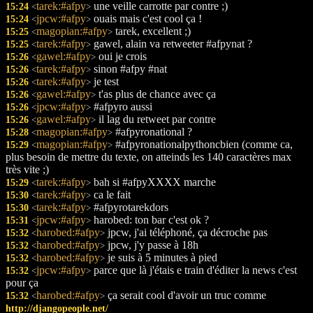
tarek:#afpy
une veille carrotte par contre ;)
15:24
<
>
jpcw:#afpy
ouais mais c'est cool ça !
15:24
<
>
magopian:#afpy
tarek, excellent ;)
15:25
<
>
tarek:#afpy
gawel, alain va retweeter #afpynat ?
15:25
<
>
gawel:#afpy
oui je crois
15:26
<
>
tarek:#afpy
sinon #afpy #nat
15:26
<
>
tarek:#afpy
je test
15:26
<
>
gawel:#afpy
t'as plus de chance avec ça
15:26
<
>
jpcw:#afpy
#afpyro aussi
15:26
<
>
gawel:#afpy
il lag du retweet par contre
15:26
<
>
magopian:#afpy
#afpyronational ?
15:28
<
>
magopian:#afpy
#afpyronationalpythoncbien (comme ca,
15:29
<
>
plus besoin de mettre du texte, on atteinds les 140 caractères max
très vite ;)
tarek:#afpy
bah si #afpyXXXX marche
15:29
<
>
tarek:#afpy
ca le fait
15:30
<
>
tarek:#afpy
#afpyrotarekdors
15:30
<
>
jpcw:#afpy
harobed: ton bar c'est ok ?
15:31
<
>
harobed:#afpy
jpcw, j'ai téléphoné, ça décroche pas
15:32
<
>
harobed:#afpy
jpcw, j'y passe à 18h
15:32
<
>
harobed:#afpy
je suis à 5 minutes à pied
15:32
<
>
jpcw:#afpy
parce que là j'étais e train d'éditer la news c'est
15:32
<
>
pour ça
harobed:#afpy
ça serait cool d'avoir un truc comme
15:32
<
>
http://djangopeople.net/