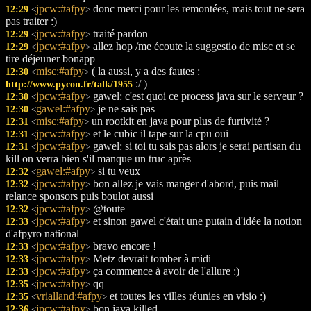
jpcw:#afpy
donc merci pour les remontées, mais tout ne sera
12:29
<
>
pas traiter :)
jpcw:#afpy
traité pardon
12:29
<
>
jpcw:#afpy
allez hop /me écoute la suggestio de misc et se
12:29
<
>
tire déjeuner bonapp
misc:#afpy
( la aussi, y a des fautes :
12:30
<
>
:/ )
http://www.pycon.fr/talk/1955
jpcw:#afpy
gawel: c'est quoi ce process java sur le serveur ?
12:30
<
>
gawel:#afpy
je ne sais pas
12:30
<
>
misc:#afpy
un rootkit en java pour plus de furtivité ?
12:31
<
>
jpcw:#afpy
et le cubic il tape sur la cpu oui
12:31
<
>
jpcw:#afpy
gawel: si toi tu sais pas alors je serai partisan du
12:31
<
>
kill on verra bien s'il manque un truc après
gawel:#afpy
si tu veux
12:32
<
>
jpcw:#afpy
bon allez je vais manger d'abord, puis mail
12:32
<
>
relance sponsors puis boulot aussi
jpcw:#afpy
@toute
12:32
<
>
jpcw:#afpy
et sinon gawel c'était une putain d'idée la notion
12:33
<
>
d'afpyro national
jpcw:#afpy
bravo encore !
12:33
<
>
jpcw:#afpy
Metz devrait tomber à midi
12:33
<
>
jpcw:#afpy
ça commence à avoir de l'allure :)
12:33
<
>
jpcw:#afpy
qq
12:35
<
>
vrialland:#afpy
et toutes les villes réunies en visio :)
12:35
<
>
jpcw:#afpy
bon java killed
12:36
<
>