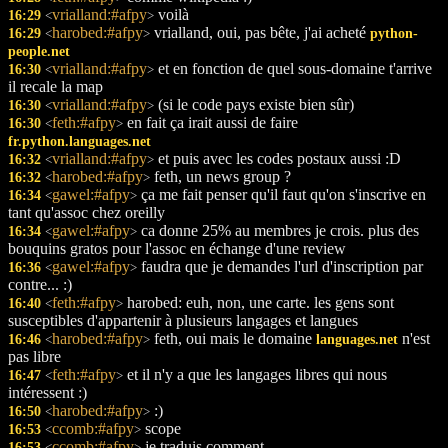
vrialland:#afpy
voilà
16:29
<
>
harobed:#afpy
vrialland, oui, pas bête, j'ai acheté
16:29
python-
<
>
people.net
vrialland:#afpy
et en fonction de quel sous-domaine t'arrive
16:30
<
>
il recale la map
vrialland:#afpy
(si le code pays existe bien sûr)
16:30
<
>
feth:#afpy
en fait ça irait aussi de faire
16:30
<
>
fr.python.languages.net
vrialland:#afpy
et puis avec les codes postaux aussi :D
16:32
<
>
harobed:#afpy
feth, un news group ?
16:32
<
>
gawel:#afpy
ça me fait penser qu'il faut qu'on s'inscrive en
16:34
<
>
tant qu'assoc chez oreilly
gawel:#afpy
ca donne 25% au membres je crois. plus des
16:34
<
>
bouquins gratos pour l'assoc en échange d'une review
gawel:#afpy
faudra que je demandes l'url d'inscription par
16:36
<
>
contre... :)
feth:#afpy
harobed: euh, non, une carte. les gens sont
16:40
<
>
susceptibles d'appartenir à plusieurs langages et langues
harobed:#afpy
feth, oui mais le domaine
n'est
16:46
languages.net
<
>
pas libre
feth:#afpy
et il n'y a que les langages libres qui nous
16:47
<
>
intéressent :)
harobed:#afpy
:)
16:50
<
>
ccomb:#afpy
scope
16:53
<
>
ccomb:#afpy
je traduis comment
16:53