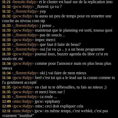
benoitc:#afpy
et le cluster est basé sur de la replication imo
11:21
<
>
jpcw:#afpy
_florent: ça va ?
11:32
<
>
_florent:#afpy
yep
11:32
<
>
jpcw:#afpy
tu auras un peu de temps pour en remettre une
11:32
<
>
couche au niveau com stp
_florent:#afpy
j pense ..
11:33
<
>
jpcw:#afpy
maintenat que le planning est sorti, toussa quoi
11:33
<
>
_florent:#afpy
pas de soucis ..
11:33
<
>
jpcw:#afpy
impec merci
11:33
<
>
_florent:#afpy
que faut il faire de beau?
11:33
<
>
_florent:#afpy
oui j'ai vu ça .. y a un beau programme
11:33
<
>
jpcw:#afpy
journal lnux, buzzer agenda du libre ce'st en
11:33
<
>
modo etc etc
jpcw:#afpy
comme pour l'annonce mais en plus beau plus
11:34
<
>
mieux
_florent:#afpy
oki j vai faire de mon mieux
11:34
<
>
jpcw:#afpy
bref c'est toi qui a le lead sur la comm comme tu
11:34
<
>
l'a gentiment accepté
jpcw:#afpy
en clair tu te débrouilles, tu fais au mieux ;)
11:35
<
>
jpcw:#afpy
et merci bien sur !
11:35
<
>
_florent:#afpy
ca roule ...
11:35
<
>
misc:#afpy
jpcw: epiphany
12:09
<
>
jpcw:#afpy
misc: ceci doit expliquer cela
12:09
<
>
misc:#afpy
jpcw: en même temps, c'est webkit, c'est pas
12:11
<
>
vraiment "inutilisé"