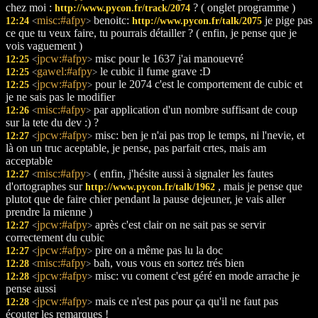
chez moi :
? ( onglet programme )
http://www.pycon.fr/track/2074
misc:#afpy
benoitc:
je pige pas
12:24
http://www.pycon.fr/talk/2075
<
>
ce que tu veux faire, tu pourrais détailler ? ( enfin, je pense que je
vois vaguement )
jpcw:#afpy
misc pour le 1637 j'ai manouevré
12:25
<
>
gawel:#afpy
le cubic il fume grave :D
12:25
<
>
jpcw:#afpy
pour le 2074 c'est le comportement de cubic et
12:25
<
>
je ne sais pas le modifier
misc:#afpy
par application d'un nombre suffisant de coup
12:26
<
>
sur la tete du dev :) ?
jpcw:#afpy
misc: ben je n'ai pas trop le temps, ni l'nevie, et
12:27
<
>
là on un truc aceptable, je pense, pas parfait crtes, mais am
acceptable
misc:#afpy
( enfin, j'hésite aussi à signaler les fautes
12:27
<
>
d'ortographes sur
, mais je pense que
http://www.pycon.fr/talk/1962
plutot que de faire chier pendant la pause dejeuner, je vais aller
prendre la mienne )
jpcw:#afpy
après c'est clair on ne sait pas se servir
12:27
<
>
correctement du cubic
jpcw:#afpy
pire on a même pas lu la doc
12:27
<
>
misc:#afpy
bah, vous vous en sortez trés bien
12:28
<
>
jpcw:#afpy
misc: vu coment c'est géré en mode arrache je
12:28
<
>
pense aussi
jpcw:#afpy
mais ce n'est pas pour ça qu'il ne faut pas
12:28
<
>
écouter les remarques !