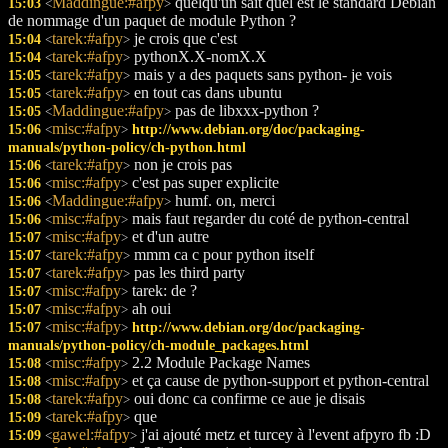
Maddingue:#afpy
quelqu'un sait quel est le standard Debian
15:03
<
>
de nommage d'un paquet de module Python ?
tarek:#afpy
je crois que c'est
15:04
<
>
tarek:#afpy
pythonX.X-nomX.X
15:04
<
>
tarek:#afpy
mais y a des paquets sans python- je vois
15:05
<
>
tarek:#afpy
en tout cas dans ubuntu
15:05
<
>
Maddingue:#afpy
pas de libxxx-python ?
15:05
<
>
misc:#afpy
15:06
http://www.debian.org/doc/packaging-
<
>
manuals/python-policy/ch-python.html
tarek:#afpy
non je crois pas
15:06
<
>
misc:#afpy
c'est pas super explicite
15:06
<
>
Maddingue:#afpy
humf. on, merci
15:06
<
>
misc:#afpy
mais faut regarder du coté de python-central
15:06
<
>
misc:#afpy
et d'un autre
15:07
<
>
tarek:#afpy
mmm ca c pour python itself
15:07
<
>
tarek:#afpy
pas les third party
15:07
<
>
misc:#afpy
tarek: de ?
15:07
<
>
misc:#afpy
ah oui
15:07
<
>
misc:#afpy
15:07
http://www.debian.org/doc/packaging-
<
>
manuals/python-policy/ch-module_packages.html
misc:#afpy
2.2 Module Package Names
15:08
<
>
misc:#afpy
et ça cause de python-support et python-central
15:08
<
>
tarek:#afpy
oui donc ca confirme ce aue je disais
15:08
<
>
tarek:#afpy
que
15:09
<
>
gawel:#afpy
j'ai ajouté metz et turcey à l'event afpyro fb :D
15:09
<
>