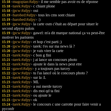
magopian:#afpy
il me semble pas avoir eu de réponse
15:18
<
>
tarek:#afpy
c chiant plone
15:18
<
>
jpcw:#afpy
oui
15:18
<
>
harobed:#afpy
tous les cms sont chiant
15:19
<
>
harobed:#afpy
:)
15:19
<
>
jpcw:#afpy
la carte osm c'était au départ pour situer le
15:19
<
>
second afpyro palois
jpcw:#afpy
gawel: m'a dit marque national ça va peut-être
15:19
<
>
motiver les parisiens
jpcw:#afpy
et hop c'est parti ;)
15:19
<
>
jpcw:#afpy
tarek: t'es sur ma news là ?
15:20
<
>
jpcw:#afpy
je vais virer la carte
15:20
<
>
tarek:#afpy
c bon g fini
15:21
<
>
tarek:#afpy
j ai lance un concours photo
15:21
<
>
tarek:#afpy
ajoute le dans la news peut etre
15:22
<
>
gawel:#afpy
y a toujours pas turcey
15:22
<
>
jpcw:#afpy
tu l'as lancé où le concours photo ?
15:22
<
>
tarek:#afpy
sur la :L
15:23
<
>
tarek:#afpy
ML
15:23
<
>
tarek:#afpy
a oui merde turcey
15:23
<
>
tarek:#afpy
dis moi qd ta fini
15:23
<
>
tarek:#afpy
ou ajoute le
15:23
<
>
jpcw:#afpy
ok
15:23
<
>
tarek:#afpy
le concours c une carrotte pour faire venir a
15:24
<
>
pyconfr