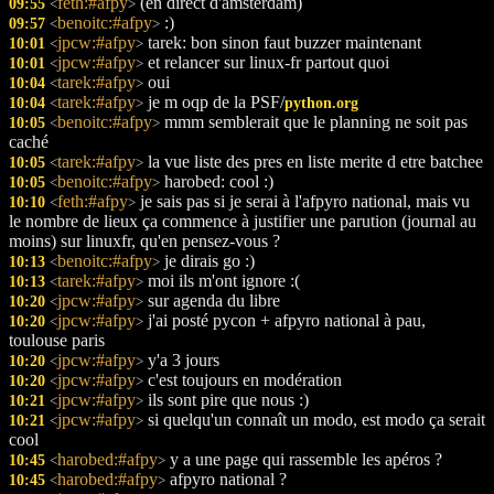
feth:#afpy
(en direct d'amsterdam)
09:55
<
>
benoitc:#afpy
:)
09:57
<
>
jpcw:#afpy
tarek: bon sinon faut buzzer maintenant
10:01
<
>
jpcw:#afpy
et relancer sur linux-fr partout quoi
10:01
<
>
tarek:#afpy
oui
10:04
<
>
tarek:#afpy
je m oqp de la PSF/
10:04
python.org
<
>
benoitc:#afpy
mmm semblerait que le planning ne soit pas
10:05
<
>
caché
tarek:#afpy
la vue liste des pres en liste merite d etre batchee
10:05
<
>
benoitc:#afpy
harobed: cool :)
10:05
<
>
feth:#afpy
je sais pas si je serai à l'afpyro national, mais vu
10:10
<
>
le nombre de lieux ça commence à justifier une parution (journal au
moins) sur linuxfr, qu'en pensez-vous ?
benoitc:#afpy
je dirais go :)
10:13
<
>
tarek:#afpy
moi ils m'ont ignore :(
10:13
<
>
jpcw:#afpy
sur agenda du libre
10:20
<
>
jpcw:#afpy
j'ai posté pycon + afpyro national à pau,
10:20
<
>
toulouse paris
jpcw:#afpy
y'a 3 jours
10:20
<
>
jpcw:#afpy
c'est toujours en modération
10:20
<
>
jpcw:#afpy
ils sont pire que nous :)
10:21
<
>
jpcw:#afpy
si quelqu'un connaît un modo, est modo ça serait
10:21
<
>
cool
harobed:#afpy
y a une page qui rassemble les apéros ?
10:45
<
>
harobed:#afpy
afpyro national ?
10:45
<
>