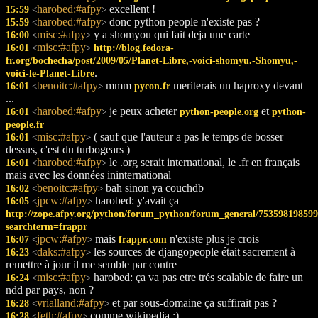
harobed:#afpy
excellent !
15:59
<
>
harobed:#afpy
donc python people n'existe pas ?
15:59
<
>
misc:#afpy
y a shomyou qui fait deja une carte
16:00
<
>
misc:#afpy
16:01
http://blog.fedora-
<
>
fr.org/bochecha/post/2009/05/Planet-Libre,-voici-shomyu.-Shomyu,-
.
voici-le-Planet-Libre
benoitc:#afpy
mmm
meriterais un haproxy devant
16:01
pycon.fr
<
>
...
harobed:#afpy
je peux acheter
et
16:01
python-people.org
python-
<
>
people.fr
misc:#afpy
( sauf que l'auteur a pas le temps de bosser
16:01
<
>
dessus, c'est du turbogears )
harobed:#afpy
le .org serait international, le .fr en français
16:01
<
>
mais avec les données ininternational
benoitc:#afpy
bah sinon ya couchdb
16:02
<
>
jpcw:#afpy
harobed: y'avait ça
16:05
<
>
http://zope.afpy.org/python/forum_python/forum_general/753598198599
searchterm=frappr
jpcw:#afpy
mais
n'existe plus je crois
16:07
frappr.com
<
>
daks:#afpy
les sources de djangopeople était sacrement à
16:23
<
>
remettre à jour il me semble par contre
misc:#afpy
harobed: ça va pas etre trés scalable de faire un
16:24
<
>
ndd par pays, non ?
vrialland:#afpy
et par sous-domaine ça suffirait pas ?
16:28
<
>
feth:#afpy
comme wikipedia :)
16:28
<
>