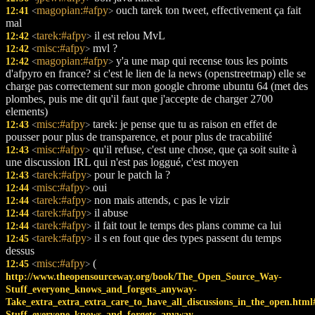
magopian:#afpy
ouch tarek ton tweet, effectivement ça fait
12:41
<
>
mal
tarek:#afpy
il est relou MvL
12:42
<
>
misc:#afpy
mvl ?
12:42
<
>
magopian:#afpy
y'a une map qui recense tous les points
12:42
<
>
d'afpyro en france? si c'est le lien de la news (openstreetmap) elle se
charge pas correctement sur mon google chrome ubuntu 64 (met des
plombes, puis me dit qu'il faut que j'accepte de charger 2700
elements)
misc:#afpy
tarek: je pense que tu as raison en effet de
12:43
<
>
pousser pour plus de transparence, et pour plus de tracabilité
misc:#afpy
qu'il refuse, c'est une chose, que ça soit suite à
12:43
<
>
une discussion IRL qui n'est pas loggué, c'est moyen
tarek:#afpy
pour le patch la ?
12:43
<
>
misc:#afpy
oui
12:44
<
>
tarek:#afpy
non mais attends, c pas le vizir
12:44
<
>
tarek:#afpy
il abuse
12:44
<
>
tarek:#afpy
il fait tout le temps des plans comme ca lui
12:44
<
>
tarek:#afpy
il s en fout que des types passent du temps
12:45
<
>
dessus
misc:#afpy
(
12:45
<
>
http://www.theopensourceway.org/book/The_Open_Source_Way-
Stuff_everyone_knows_and_forgets_anyway-
Take_extra_extra_extra_care_to_have_all_discussions_in_the_open.h
Stuff_everyone_knows_and_forgets_anyway-