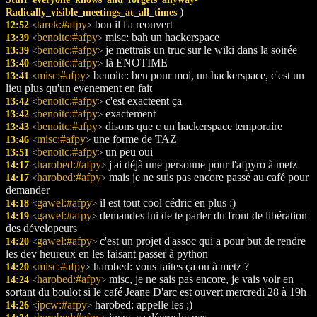
)
Radically_visible_meetings_at_all_times
tarek:#afpy
bon il l'a reouvert
12:52
<
>
benoitc:#afpy
misc: bah un hackerspace
13:39
<
>
benoitc:#afpy
je mettrais un truc sur le wiki dans la soirée
13:39
<
>
benoitc:#afpy
là ENOTIME
13:40
<
>
misc:#afpy
benoitc: ben pour moi, un hackerspace, c'est un
13:41
<
>
lieu plus qu'un evenement en fait
benoitc:#afpy
c'est exacteent ça
13:42
<
>
benoitc:#afpy
exactement
13:42
<
>
benoitc:#afpy
disons que c un hackerspace temporaire
13:43
<
>
misc:#afpy
une forme de TAZ
13:46
<
>
benoitc:#afpy
un peu oui
13:51
<
>
harobed:#afpy
j'ai déjà une personne pour l'afpyro à metz
14:17
<
>
harobed:#afpy
mais je ne suis pas encore passé au café pour
14:17
<
>
demander
gawel:#afpy
il est tout cool cédric en plus :)
14:18
<
>
gawel:#afpy
demandes lui de te parler du front de libération
14:19
<
>
des dévelopeurs
gawel:#afpy
c'est un projet d'assoc qui a pour but de rendre
14:20
<
>
les dev heureux en les faisant passer à python
misc:#afpy
harobed: vous faites ça ou à metz ?
14:20
<
>
harobed:#afpy
misc, je ne sais pas encore, je vais voir en
14:24
<
>
sortant du boulot si le café Jeane D'arc est ouvert mercredi 28 à 19h
jpcw:#afpy
harobed: appelle les ;)
14:26
<
>