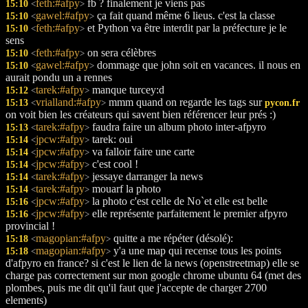
feth:#afpy
fb ? finalement je viens pas
15:10
<
>
gawel:#afpy
ça fait quand même 6 lieus. c'est la classe
15:10
<
>
feth:#afpy
et Python va être interdit par la préfecture je le
15:10
<
>
sens
feth:#afpy
on sera célèbres
15:10
<
>
gawel:#afpy
dommage que john soit en vacances. il nous en
15:10
<
>
aurait pondu un a rennes
tarek:#afpy
manque turcey:d
15:12
<
>
vrialland:#afpy
mmm quand on regarde les tags sur
15:13
pycon.fr
<
>
on voit bien les créateurs qui savent bien référencer leur prés :)
tarek:#afpy
faudra faire un album photo inter-afpyro
15:13
<
>
jpcw:#afpy
tarek: oui
15:14
<
>
jpcw:#afpy
va falloir faire une carte
15:14
<
>
jpcw:#afpy
c'est cool !
15:14
<
>
tarek:#afpy
jessaye darranger la news
15:14
<
>
tarek:#afpy
mouarf la photo
15:14
<
>
jpcw:#afpy
la photo c'est celle de No`et elle est belle
15:16
<
>
jpcw:#afpy
elle représente parfaitement le premier afpyro
15:16
<
>
provincial !
magopian:#afpy
quitte a me répéter (désolé):
15:18
<
>
magopian:#afpy
y'a une map qui recense tous les points
15:18
<
>
d'afpyro en france? si c'est le lien de la news (openstreetmap) elle se
charge pas correctement sur mon google chrome ubuntu 64 (met des
plombes, puis me dit qu'il faut que j'accepte de charger 2700
elements)