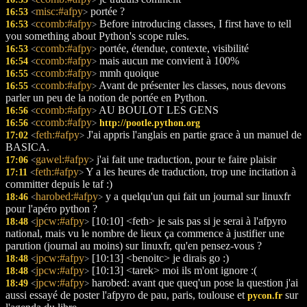
<
>
misc:#afpy
portée ?
16:53
<
>
ccomb:#afpy
Before introducing classes, I first have to tell
16:53
<
>
you something about Python's scope rules.
ccomb:#afpy
portée, étendue, contexte, visibilité
16:53
<
>
ccomb:#afpy
mais aucun me convient à 100%
16:54
<
>
ccomb:#afpy
mmh quoique
16:55
<
>
ccomb:#afpy
Avant de présenter les classes, nous devons
16:55
<
>
parler un peu de la notion de portée en Python.
ccomb:#afpy
AU BOULOT LES GENS
16:56
<
>
ccomb:#afpy
16:56
http://pootle.python.org
<
>
feth:#afpy
J'ai appris l'anglais en partie grace à un manuel de
17:02
<
>
BASICA.
gawel:#afpy
j'ai fait une traduction, pour te faire plaisir
17:06
<
>
feth:#afpy
Y a les heures de traduction, trop une incitation à
17:11
<
>
committer depuis le taf :)
harobed:#afpy
y a quelqu'un qui fait un journal sur linuxfr
18:46
<
>
pour l'apéro python ?
jpcw:#afpy
[10:10] <feth> je sais pas si je serai à l'afpyro
18:48
<
>
national, mais vu le nombre de lieux ça commence à justifier une
parution (journal au moins) sur linuxfr, qu'en pensez-vous ?
jpcw:#afpy
[10:13] <benoitc> je dirais go :)
18:48
<
>
jpcw:#afpy
[10:13] <tarek> moi ils m'ont ignore :(
18:48
<
>
jpcw:#afpy
harobed: avant que queq'un pose la question j'ai
18:49
<
>
aussi essayé de poster l'afpyro de pau, paris, toulouse et
sur
pycon.fr