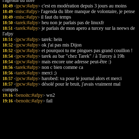
l'agenda du libre
jpcw:#afpy
c'est en modération depuis 3 jours au moins
18:49
<
>
misc:#afpy
l'agenda du libre manque de volontaire, je pense
18:49
<
>
misc:#afpy
il faut du temps
18:49
<
>
tarek:#afpy
heu non je parlais pas de linuxfr
18:50
<
>
tarek:#afpy
je parlais de mon apero a turcey sur la neews de
18:51
<
>
l'afpy
jpcw:#afpy
tarek: hein
18:51
<
>
jpcw:#afpy
ok j'ai pas mis Dijon
18:52
<
>
jpcw:#afpy
et pourquoi tu me pingues pas grand couillon !
18:52
<
>
jpcw:#afpy
tarek au bar "chez Tarek" / à Turcey à 19h
18:54
<
>
jpcw:#afpy
mais encore une adresse peut-être :)
18:54
<
>
tarek:#afpy
non c bien comme ca
18:56
<
>
tarek:#afpy
merci ;)
18:56
<
>
jpcw:#afpy
harobed: va pour le journal alors et merci
18:57
<
>
jpcw:#afpy
désolé pour le bruit, j'avais vraiment mal
18:57
<
>
compris
benoitc:#afpy
wn2
19:16
<
>
benoitc:#afpy
fail
19:16
<
>