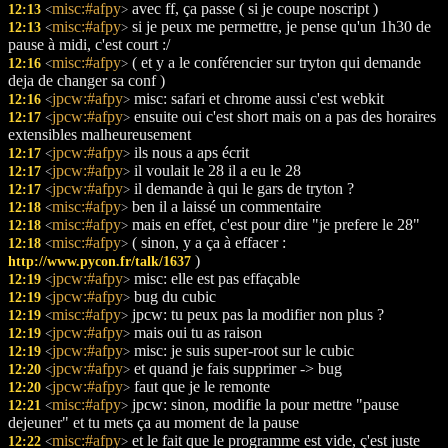
misc:#afpy
avec ff, ça passe ( si je coupe noscript )
12:13
<
>
misc:#afpy
si je peux me permettre, je pense qu'un 1h30 de
12:13
<
>
pause à midi, c'est court :/
misc:#afpy
( et y a le conférencier sur tryton qui demande
12:16
<
>
deja de changer sa conf )
jpcw:#afpy
misc: safari et chrome aussi c'est webkit
12:16
<
>
jpcw:#afpy
ensuite oui c'est short mais on a pas des horaires
12:17
<
>
extensibles malheureusement
jpcw:#afpy
ils nous a aps écrit
12:17
<
>
jpcw:#afpy
il voulait le 28 il a eu le 28
12:17
<
>
jpcw:#afpy
il demande à qui le gars de tryton ?
12:17
<
>
misc:#afpy
ben il a laissé un commentaire
12:18
<
>
misc:#afpy
mais en effet, c'est pour dire "je prefere le 28"
12:18
<
>
misc:#afpy
( sinon, y a ça à effacer :
12:18
<
>
)
http://www.pycon.fr/talk/1637
jpcw:#afpy
misc: elle est pas effaçable
12:19
<
>
jpcw:#afpy
bug du cubic
12:19
<
>
misc:#afpy
jpcw: tu peux pas la modifier non plus ?
12:19
<
>
jpcw:#afpy
mais oui tu as raison
12:19
<
>
jpcw:#afpy
misc: je suis super-root sur le cubic
12:19
<
>
jpcw:#afpy
et quand je fais supprimer -> bug
12:20
<
>
jpcw:#afpy
faut que je le remonte
12:20
<
>
misc:#afpy
jpcw: sinon, modifie la pour mettre "pause
12:21
<
>
dejeuner" et tu mets ça au moment de la pause
misc:#afpy
et le fait que le programme est vide, ç'est juste
12:22
<
>