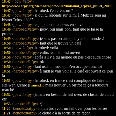
jpcw:#afpy
10:47
<
>
http://www.afpy.org/Members/jpcw2002/national_afpyro_juillet_2010
jpcw:#afpy
harobed: t'en crées un ?
10:47
<
>
jpcw:#afpy
si oui tu réponds sur la ml à Metz ce sera au
10:47
<
>
bistrot "chez dédé"
jpcw:#afpy
et j'updaterai la news en suivant
10:48
<
>
harobed:#afpy
jpcw, oui mais bon, faut que je fasse la
10:49
<
>
promo
harobed:#afpy
je suis pas certain qu'il y ai du monde :)
10:49
<
>
harobed:#afpy
faut que je trouve un café
10:50
<
>
jpcw:#afpy
harobed: voilà
10:50
<
>
harobed:#afpy
enfin, voir si il est ouvert
10:50
<
>
jpcw:#afpy
après s'il y a du monde ou pas c'est autre chose
10:50
<
>
harobed:#afpy
ok
10:50
<
>
jpcw:#afpy
faut uste un mec qui s'en occupe donc toi
10:50
<
>
harobed:#afpy
à midi je vais voir si le café est ouvert ce jour
10:51
<
>
là
jpcw:#afpy
harobed: en france c'est compliqué de faire un
10:51
<
>
site wen grenre (
) mais trouver un bistrot ça ça a toujours
france.fr
marché
jpcw:#afpy
jamais eu besoin de fail-over, de cluster de cloud
10:52
<
>
etc
harobed:#afpy
:)
10:55
<
>
benoitc:#afpy
mmm tjrs avoir un fail over pour les barres
11:20
<
>
benoitc:#afpy
le cloud c à la sortie de tte façon
11:21
<
>