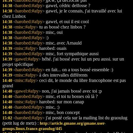
harobed:#afpy
jpcw, ça décroche pas
14:34
<
>
harobed:#afpy
gawel, cédric delfosse ?
14:38
<
>
harobed:#afpy
gawel, je le connais, j'ai travaillé avec lui
14:38
<
>
chez Linbox
harobed:#afpy
gawel, et oui il est cool
14:38
<
>
misc:#afpy
tu as bossé chez linbox ?
14:38
<
>
harobed:#afpy
misc, oui
14:38
<
>
harobed:#afpy
:)
14:38
<
>
harobed:#afpy
misc, avec Arnauld
14:38
<
>
misc:#afpy
harobed: ouais
14:39
<
>
harobed:#afpy
misc, fort sympathique aussi
14:39
<
>
gawel:#afpy
héhé. j'ai bossé avec lui un peu aussi. sur un
14:39
<
>
projet spécifique
harobed:#afpy
en fait... on a tous bossé ensemble :)
14:39
<
>
misc:#afpy
à des intervalles différents
14:39
<
>
misc:#afpy
ceci dit, le monde du libre francophone est pas
14:40
<
>
grand
gawel:#afpy
non, j'ai jamais bossé avec toi :p
14:40
<
>
harobed:#afpy
misc, et toi tu bosses où là ?
14:40
<
>
misc:#afpy
harobed: sur mon canap
14:40
<
>
harobed:#afpy
misc, :)
14:40
<
>
harobed:#afpy
misc, bon concept
14:40
<
>
harobed:#afpy
j'ai posté cela sur la mailing list du graoulug
15:02
<
>
(petit lug de metz) :
http://article.gmane.org/gmane.user-
groups.linux.france.graoulug/445