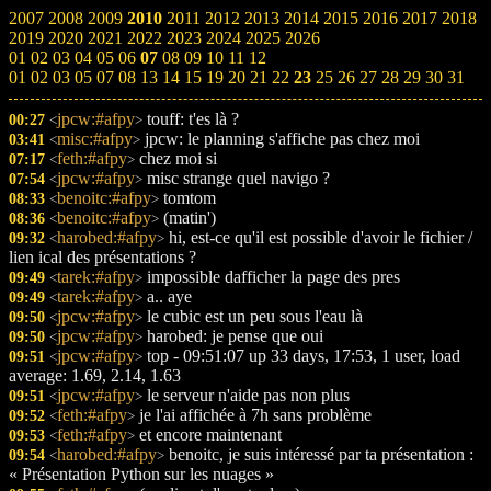
2007
2008
2009
2010
2011
2012
2013
2014
2015
2016
2017
2018
2019
2020
2021
2022
2023
2024
2025
2026
01
02
03
04
05
06
07
08
09
10
11
12
01
02
03
05
07
08
13
14
15
19
20
21
22
23
25
26
27
28
29
30
31
jpcw:#afpy
touff: t'es là ?
00:27
<
>
misc:#afpy
jpcw: le planning s'affiche pas chez moi
03:41
<
>
feth:#afpy
chez moi si
07:17
<
>
jpcw:#afpy
misc strange quel navigo ?
07:54
<
>
benoitc:#afpy
tomtom
08:33
<
>
benoitc:#afpy
(matin')
08:36
<
>
harobed:#afpy
hi, est-ce qu'il est possible d'avoir le fichier /
09:32
<
>
lien ical des présentations ?
tarek:#afpy
impossible dafficher la page des pres
09:49
<
>
tarek:#afpy
a.. aye
09:49
<
>
jpcw:#afpy
le cubic est un peu sous l'eau là
09:50
<
>
jpcw:#afpy
harobed: je pense que oui
09:50
<
>
jpcw:#afpy
top - 09:51:07 up 33 days, 17:53, 1 user, load
09:51
<
>
average: 1.69, 2.14, 1.63
jpcw:#afpy
le serveur n'aide pas non plus
09:51
<
>
feth:#afpy
je l'ai affichée à 7h sans problème
09:52
<
>
feth:#afpy
et encore maintenant
09:53
<
>
harobed:#afpy
benoitc, je suis intéressé par ta présentation :
09:54
<
>
« Présentation Python sur les nuages »