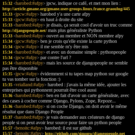
harobed:#afpy
jpcw, indique ce café, et met mon lien :
15:32
<
>
http://article.gmane.org/gmane.user-groups.linux.france.graoulug/445
jpcw:#afpy
harobed y'a une carte afpy
15:33
<
>
jpcw:#afpy
en haut à droite du site
15:33
<
>
harobed:#afpy
je disais, ça serait cool d'avoir un truc comme
15:33
<
>
mais plus généraliste Python
http://djangopeople.net/
harobed:#afpy
ouvert au membre et NON membre afpy
15:33
<
>
jpcw:#afpy
ben je crois qu'elle existe la carte python
15:34
<
>
jpcw:#afpy
il me semble m'y être mis
15:34
<
>
harobed:#afpy
et avec un domaine simple : pythonpeople
15:34
<
>
jpcw:#afpy
par contre l'url ?
15:34
<
>
harobed:#afpy
mais les source de djangopeople ne semble
15:34
<
>
pas être disponible
jpcw:#afpy
évidemment si tu tapes map python sur google
15:35
<
>
tu vas tomber sur la fonction :)
vrialland:#afpy
harobed : j'avais la même idée, ajouter les
15:35
<
>
entreprises qui pythonnent pourrait être cool aussi
harobed:#afpy
ben en fait d'avoir un carte généraliste, avec
15:36
<
>
des cases à cocher comme Django, Pylons, Zope, Repoze...
harobed:#afpy
si on coche Django, on doit avoir le même
15:36
<
>
résultat que dans Django People
harobed:#afpy
je vais demander aux créateurs de django
15:37
<
>
people si on peut avoir leur source pour faire un python people
benoitc:#afpy
harobed: il est sur github
15:57
<
>
benoitc:#afpy
15:57
http://github.com/simonw/djangopeople.net
<
>