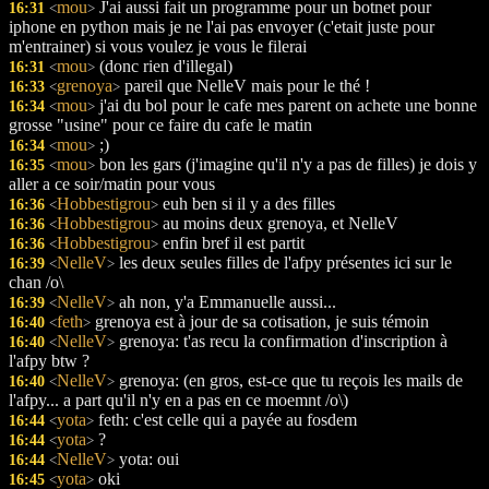
mou
J'ai aussi fait un programme pour un botnet pour
16:31
<
>
iphone en python mais je ne l'ai pas envoyer (c'etait juste pour
m'entrainer) si vous voulez je vous le filerai
mou
(donc rien d'illegal)
16:31
<
>
grenoya
pareil que NelleV mais pour le thé !
16:33
<
>
mou
j'ai du bol pour le cafe mes parent on achete une bonne
16:34
<
>
grosse "usine" pour ce faire du cafe le matin
mou
;)
16:34
<
>
mou
bon les gars (j'imagine qu'il n'y a pas de filles) je dois y
16:35
<
>
aller a ce soir/matin pour vous
Hobbestigrou
euh ben si il y a des filles
16:36
<
>
Hobbestigrou
au moins deux grenoya, et NelleV
16:36
<
>
Hobbestigrou
enfin bref il est partit
16:36
<
>
NelleV
les deux seules filles de l'afpy présentes ici sur le
16:39
<
>
chan /o\
NelleV
ah non, y'a Emmanuelle aussi...
16:39
<
>
feth
grenoya est à jour de sa cotisation, je suis témoin
16:40
<
>
NelleV
grenoya: t'as recu la confirmation d'inscription à
16:40
<
>
l'afpy btw ?
NelleV
grenoya: (en gros, est-ce que tu reçois les mails de
16:40
<
>
l'afpy... a part qu'il n'y en a pas en ce moemnt /o\)
yota
feth: c'est celle qui a payée au fosdem
16:44
<
>
yota
?
16:44
<
>
NelleV
yota: oui
16:44
<
>
yota
oki
16:45
<
>