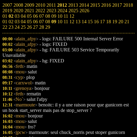
2007
2008
2009
2010
2011
2012
2013
2014
2015
2016
2017
2018
2019
2020
2021
2022
2023
2024
2025
2026
01
02
03
04
05
06
07
08
09
10
11
12
01
02
03
04
05
06
07
08
09
10
11
12
13
14
15
16
17
18
19
20
21
22
23
24
25
26
27
28
29
alain_afpy
- logs: FAILURE 500 Internal Server Error
00:00
<
>
alain_afpy
- logs: FIXED
00:02
<
>
alain_afpy
- hg: FAILURE 503 Service Temporarily
03:00
<
>
Unavailable
alain_afpy
- hg: FIXED
03:02
<
>
feth
matin
06:56
<
>
mou
salut
08:08
<
>
cyp
plop
08:31
<
>
carxwol
matin
09:17
<
>
grenoya
bonjour
10:11
<
>
feth
rematin
10:12
<
>
No`
salut l'afpy
11:46
<
>
marmoute
benoitc: il y a une raison pour que gunicorn est
12:31
<
>
un hook start_server mais pas de stop_server ?
mou
bonjour
16:02
<
>
mou
salut
16:03
<
>
mou
fro?
16:04
<
>
jpcw
marmoute: seul chuck_norris peut stoper gunicorn
16:05
<
>