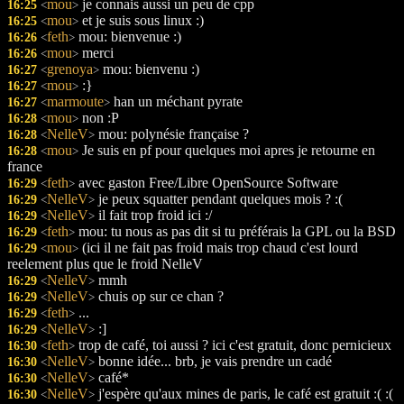
mou
je connais aussi un peu de cpp
16:25
<
>
mou
et je suis sous linux :)
16:25
<
>
feth
mou: bienvenue :)
16:26
<
>
mou
merci
16:26
<
>
grenoya
mou: bienvenu :)
16:27
<
>
mou
:}
16:27
<
>
marmoute
han un méchant pyrate
16:27
<
>
mou
non :P
16:28
<
>
NelleV
mou: polynésie française ?
16:28
<
>
mou
Je suis en pf pour quelques moi apres je retourne en
16:28
<
>
france
feth
avec gaston Free/Libre OpenSource Software
16:29
<
>
NelleV
je peux squatter pendant quelques mois ? :(
16:29
<
>
NelleV
il fait trop froid ici :/
16:29
<
>
feth
mou: tu nous as pas dit si tu préférais la GPL ou la BSD
16:29
<
>
mou
(ici il ne fait pas froid mais trop chaud c'est lourd
16:29
<
>
reelement plus que le froid NelleV
NelleV
mmh
16:29
<
>
NelleV
chuis op sur ce chan ?
16:29
<
>
feth
...
16:29
<
>
NelleV
:]
16:29
<
>
feth
trop de café, toi aussi ? ici c'est gratuit, donc pernicieux
16:30
<
>
NelleV
bonne idée... brb, je vais prendre un cadé
16:30
<
>
NelleV
café*
16:30
<
>
NelleV
j'espère qu'aux mines de paris, le café est gratuit :( :(
16:30
<
>