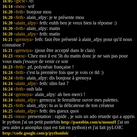
jpcw
/o\
16:05
<
>
mou
wtf
16:14
<
>
feth
bonjour mou
16:20
<
>
feth
alain_afpy: je te présente mou
16:20
<
>
alain_afpy
feth: euhh ben je veux bien la réponse :)
16:20
<
>
feth
alain_afpy: matin
16:20
<
>
alain_afpy
feth: matin
16:20
<
>
grenoya
feth: faut être présenté à alain_afpy pour qu'il nous
16:21
<
>
connaisse ?
grenoya
(pour être accepté dans le clan)
16:21
<
>
mou
Chez moi il est 5h du matin donc je ne sais pas pour
16:23
<
>
vous mais j'essaye de venir ce soir
feth
.pf, polynésie française !
16:23
<
>
feth
c'est la première fois que je vois ce tld :)
16:24
<
>
feth
alain_afpy: dis bonjour à grenoya
16:24
<
>
alain_afpy
feth: slim fast ?
16:24
<
>
feth
ouh lala
16:24
<
>
grenoya
alain_afpy: ah ben merci !
16:24
<
>
alain_afpy
grenoya: le ferrailleur ouvre mes palettes.
16:24
<
>
feth
alain_afpy: tu as la délicatesse de ton créateur
16:25
<
>
alain_afpy
feth: des gueux quoi
16:25
<
>
mou
presentation : rapide , je suis un ado retarde qui a appris
16:25
<
>
le python j'ai un petit pastebin
j'ai un
http://pastebin.com/u/mouuff
peu aider a anonplus (qui est fait en python) et j'ai fait pyLOIC
http://code.google.com/p/pythonloic