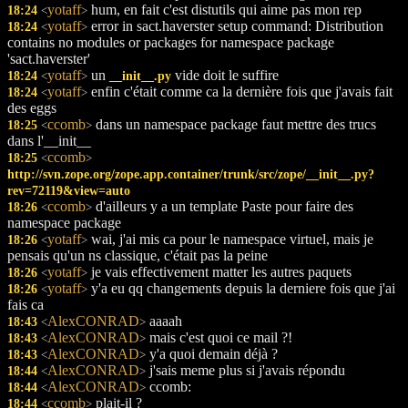
yotaff
hum, en fait c'est distutils qui aime pas mon rep
18:24
<
>
yotaff
error in sact.haverster setup command: Distribution
18:24
<
>
contains no modules or packages for namespace package
'sact.haverster'
yotaff
un
vide doit le suffire
18:24
__init__.py
<
>
yotaff
enfin c'était comme ca la dernière fois que j'avais fait
18:24
<
>
des eggs
ccomb
dans un namespace package faut mettre des trucs
18:25
<
>
dans l'__init__
ccomb
18:25
<
>
http://svn.zope.org/zope.app.container/trunk/src/zope/__init__.py?
rev=72119&view=auto
ccomb
d'ailleurs y a un template Paste pour faire des
18:26
<
>
namespace package
yotaff
wai, j'ai mis ca pour le namespace virtuel, mais je
18:26
<
>
pensais qu'un ns classique, c'était pas la peine
yotaff
je vais effectivement matter les autres paquets
18:26
<
>
yotaff
y'a eu qq changements depuis la derniere fois que j'ai
18:26
<
>
fais ca
AlexCONRAD
aaaah
18:43
<
>
AlexCONRAD
mais c'est quoi ce mail ?!
18:43
<
>
AlexCONRAD
y'a quoi demain déjà ?
18:43
<
>
AlexCONRAD
j'sais meme plus si j'avais répondu
18:44
<
>
AlexCONRAD
ccomb:
18:44
<
>
ccomb
plait-il ?
18:44
<
>