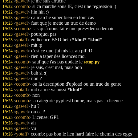
gawel
je me suis arraché
19:22
<
>
ccomb
si ca marche sous IE, c'est une regression :)
19:22
<
>
gawel
hin hin :)
19:22
<
>
gawel
ca marche super bien en tout cas
19:23
<
>
gawel
faut que je mette un truc de demo
19:23
<
>
ccomb
t'as qu'à nous faire une pres+demo demain
19:23
<
>
gawel
pourquoi pas
19:23
<
>
yotaff
en licence BSD hein
*khof*
*khof*
19:23
<
>
gawel
mit :p
19:23
<
>
gawel
c'est ce que j'ai mis la. au pif :D
19:24
<
>
gawel
rien a taper des licences moi
19:24
<
>
ccomb
sauf que t'as pas updaté le
19:24
setup.py
<
>
gawel
je sais, c'est mal, mais bon
19:24
<
>
gawel
bah si :(
19:24
<
>
gawel
non ?
19:24
<
>
ccomb
ou la description d'upload ou un truc du genre
19:24
<
>
yotaff
mit ca me va aussi
*khof*
19:24
<
>
ccomb
non
19:25
<
>
ccomb
la categorie pypi est bonne, mais pas la licence
19:25
<
>
gawel
hu ?
19:25
<
>
gawel
ou ca ?
19:25
<
>
ccomb
License: GPL
19:25
<
>
gawel
ah
19:26
<
>
gawel
vu
19:26
<
>
yotaff
ccomb: pas bon le lien hard faire le chemin des eggs
19:26
<
>