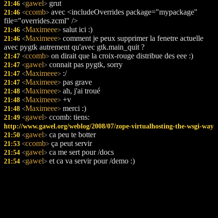
gawel
grut
21:46
<
>
ccomb
avec <includeOverrides package="mypackage"
21:46
<
>
file="overrides.zcml" />
Maximeee
salut ici :)
21:46
<
>
Maximeee
comment je peux supprimer la fenetre actuelle
21:46
<
>
avec pygtk autrement qu'avec gtk.main_quit ?
ccomb
on dirait que la croix-rouge distribue des eee :)
21:47
<
>
gawel
connait pas pygtk, sorry
21:47
<
>
Maximeee
:/
21:47
<
>
Maximeee
pas grave
21:47
<
>
Maximeee
ah, j'ai troué
21:48
<
>
Maximeee
+v
21:48
<
>
Maximeee
merci :)
21:48
<
>
gawel
ccomb: tiens:
21:49
<
>
http://www.gawel.org/weblog/2008/07/zope-virtualhosting-the-wsgi-way
gawel
ca peu te botter
21:50
<
>
ccomb
ça peut servir
21:53
<
>
gawel
ca me sert pour /docs
21:54
<
>
gawel
et ca va servir pour /demo :)
21:54
<
>