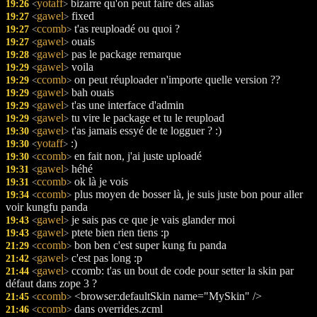
yotaff
bizarre qu'on peut faire des alias
19:26
<
>
gawel
fixed
19:27
<
>
ccomb
t'as reuploadé ou quoi ?
19:27
<
>
gawel
ouais
19:27
<
>
gawel
pas le package remarque
19:28
<
>
gawel
voila
19:29
<
>
ccomb
on peut réuploader n'importe quelle version ??
19:29
<
>
gawel
bah ouais
19:29
<
>
gawel
t'as une interface d'admin
19:29
<
>
gawel
tu vire le package et tu le reupload
19:29
<
>
gawel
t'as jamais essyé de te logguer ? :)
19:30
<
>
yotaff
:)
19:30
<
>
ccomb
en fait non, j'ai juste uploadé
19:30
<
>
gawel
héhé
19:31
<
>
ccomb
ok là je vois
19:31
<
>
ccomb
plus moyen de bosser là, je suis juste bon pour aller
19:34
<
>
voir kungfu panda
gawel
je sais pas ce que je vais glander moi
19:43
<
>
gawel
ptete bien rien tiens :p
19:43
<
>
ccomb
bon ben c'est super kung fu panda
21:29
<
>
gawel
c'est pas long :p
21:42
<
>
gawel
ccomb: t'as un bout de code pour setter la skin par
21:44
<
>
défaut dans zope 3 ?
ccomb
<browser:defaultSkin name="MySkin" />
21:45
<
>
ccomb
dans overrides.zcml
21:46
<
>