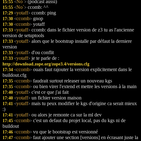
No`
(podcast aussi)
15:55
<
>
No`
ccomb: ^^
15:55
<
>
yotaff
ccomb: ping
17:29
<
>
ccomb
gnop
17:30
<
>
ccomb
yotaff
17:30
<
>
yotaff
ccomb: dans le fichier version de z3 tu as l'ancienne
17:33
<
>
version de setuptools
yotaff
alors que le bootstrap installe par défaut la derniere
17:33
<
>
version
yotaff
d'ou conflit
17:33
<
>
yotaff
je te parle de :
17:33
<
>
http://download.zope.org/zope3.4/versions.cfg
ccomb
ouais faut rajouter la version explicitement dans le
17:34
<
>
buildout.cfg
ccomb
faudrait surtout releaser un nouveau kgs
17:35
<
>
ccomb
ou bien virer l'extend et mettre les versions à la main
17:35
<
>
yotaff
c'est ce que j'ai fait
17:40
<
>
yotaff
un fichier version maison
17:40
<
>
yotaff
mais tu peux modifier le kgs d'origine ca serait mieux
17:41
<
>
:)
yotaff
ou alors je remonte ca sur la ml dev
17:41
<
>
ccomb
c'est un defaut du projet local, pas du kgs ni de
17:45
<
>
buildout
ccomb
vu que le bootstrap est versionné
17:46
<
>
ccomb
faut ajouter une section [versions] en écrasant juste la
17:47
<
>