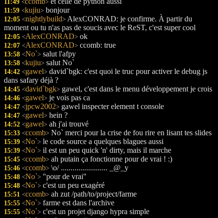
ccomb
et celle de python aussi
11:49
<
>
kujiu
bonjour
11:59
<
>
nightlybuild
AlexCONRAD: je confirme. À partir du
12:05
<
>
moment ou tu n'as pas de soucis avec le ReST, c'est super cool
AlexCONRAD
ok
12:05
<
>
AlexCONRAD
ccomb: true
12:07
<
>
No`
salut l'afpy
13:58
<
>
kujiu
salut No`
13:58
<
>
gawel
david`bgk: c'est quoi le truc pour activer le debug js
14:42
<
>
dans safary déjà ?
david`bgk
gawel, c'est dans le menu développement je crois
14:45
<
>
gawel
je vois pas ca
14:46
<
>
jpcw2002
gawel inspecter element t console
14:47
<
>
gawel
hein ?
14:47
<
>
gawel
ah j'ai trouvé
14:52
<
>
ccomb
No` merci pour la crise de fou rire en lisant tes slides
15:33
<
>
No`
le code source a quelques blagues aussi
15:39
<
>
No`
il est un peu quick 'n' dirty, mais il marche
15:39
<
>
ccomb
ah putain ça fonctionne pour de vrai ! :)
15:45
<
>
ccomb
\o/ ........................ _@_y
15:46
<
>
No`
"pour de vrai"
15:48
<
>
No`
c'est un peu exagéré
15:48
<
>
ccomb
ah zut /path/to/project/farme
15:51
<
>
No`
farme est dans l'archive
15:55
<
>
No`
c'est un projet django hypra simple
15:55
<
>