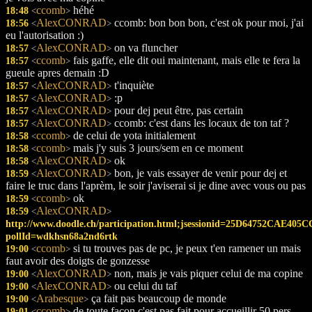
ccomb
héhé
18:48
<
>
AlexCONRAD
ccomb: bon bon bon, c'est ok pour moi, j'ai
18:56
<
>
eu l'autorisation :)
AlexCONRAD
on va fluncher
18:57
<
>
ccomb
fais gaffe, elle dit oui maintenant, mais elle te fera la
18:57
<
>
gueule apres demain :D
AlexCONRAD
t'inquiète
18:57
<
>
AlexCONRAD
:p
18:57
<
>
AlexCONRAD
pour dej peut être, pas certain
18:57
<
>
AlexCONRAD
ccomb: c'est dans les locaux de ton taf ?
18:57
<
>
ccomb
de celui de yota initialement
18:58
<
>
ccomb
mais j'y suis 3 jours/sem en ce moment
18:58
<
>
AlexCONRAD
ok
18:58
<
>
AlexCONRAD
bon, je vais essayer de venir pour dej et
18:59
<
>
faire le truc dans l'aprèm, le soir j'aviserai si je dine avec vous ou pas
ccomb
ok
18:59
<
>
AlexCONRAD
18:59
<
>
http://www.doodle.ch/participation.html;jsessionid=25D64752CAE40
pollId=wdkhsn68a2nd6rtk
ccomb
si tu trouves pas de pc, je peux t'en ramener un mais
19:00
<
>
faut avoir des doigts de gonzesse
AlexCONRAD
non, mais je vais piquer celui de ma copine
19:00
<
>
AlexCONRAD
ou celui du taf
19:00
<
>
Arabesque
ça fait pas beaucoup de monde
19:00
<
>
ccomb
de toute facon c'est pas fait pour accueillir 50 pers
19:01