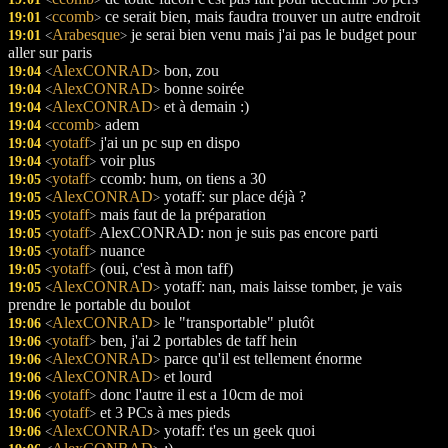
<
>
ccomb
ce serait bien, mais faudra trouver un autre endroit
19:01
<
>
Arabesque
je serai bien venu mais j'ai pas le budget pour
19:01
<
>
aller sur paris
AlexCONRAD
bon, zou
19:04
<
>
AlexCONRAD
bonne soirée
19:04
<
>
AlexCONRAD
et à demain :)
19:04
<
>
ccomb
adem
19:04
<
>
yotaff
j'ai un pc sup en dispo
19:04
<
>
yotaff
voir plus
19:04
<
>
yotaff
ccomb: hum, on tiens a 30
19:05
<
>
AlexCONRAD
yotaff: sur place déjà ?
19:05
<
>
yotaff
mais faut de la préparation
19:05
<
>
yotaff
AlexCONRAD: non je suis pas encore parti
19:05
<
>
yotaff
nuance
19:05
<
>
yotaff
(oui, c'est à mon taff)
19:05
<
>
AlexCONRAD
yotaff: nan, mais laisse tomber, je vais
19:05
<
>
prendre le portable du boulot
AlexCONRAD
le "transportable" plutôt
19:06
<
>
yotaff
ben, j'ai 2 portables de taff hein
19:06
<
>
AlexCONRAD
parce qu'il est tellement énorme
19:06
<
>
AlexCONRAD
et lourd
19:06
<
>
yotaff
donc l'autre il est a 10cm de moi
19:06
<
>
yotaff
et 3 PCs à mes pieds
19:06
<
>
AlexCONRAD
yotaff: t'es un geek quoi
19:06
<
>