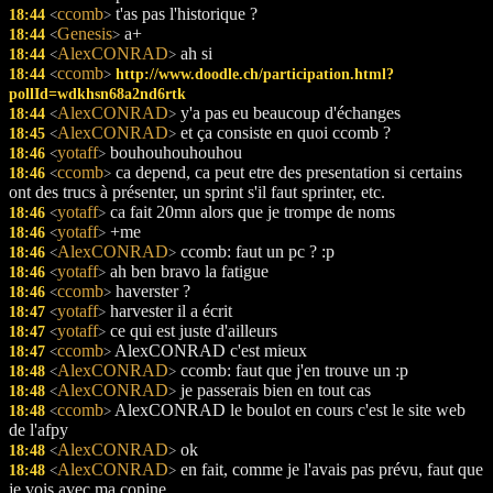
ccomb
t'as pas l'historique ?
18:44
<
>
Genesis
a+
18:44
<
>
AlexCONRAD
ah si
18:44
<
>
ccomb
18:44
http://www.doodle.ch/participation.html?
<
>
pollId=wdkhsn68a2nd6rtk
AlexCONRAD
y'a pas eu beaucoup d'échanges
18:44
<
>
AlexCONRAD
et ça consiste en quoi ccomb ?
18:45
<
>
yotaff
bouhouhouhouhou
18:46
<
>
ccomb
ca depend, ca peut etre des presentation si certains
18:46
<
>
ont des trucs à présenter, un sprint s'il faut sprinter, etc.
yotaff
ca fait 20mn alors que je trompe de noms
18:46
<
>
yotaff
+me
18:46
<
>
AlexCONRAD
ccomb: faut un pc ? :p
18:46
<
>
yotaff
ah ben bravo la fatigue
18:46
<
>
ccomb
haverster ?
18:46
<
>
yotaff
harvester il a écrit
18:47
<
>
yotaff
ce qui est juste d'ailleurs
18:47
<
>
ccomb
AlexCONRAD c'est mieux
18:47
<
>
AlexCONRAD
ccomb: faut que j'en trouve un :p
18:48
<
>
AlexCONRAD
je passerais bien en tout cas
18:48
<
>
ccomb
AlexCONRAD le boulot en cours c'est le site web
18:48
<
>
de l'afpy
AlexCONRAD
ok
18:48
<
>
AlexCONRAD
en fait, comme je l'avais pas prévu, faut que
18:48
<
>
je vois avec ma copine