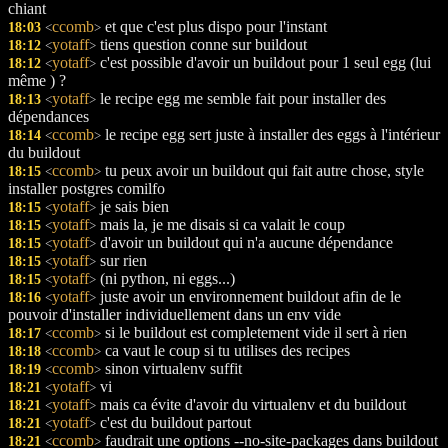
chiant
ccomb
et que c'est plus dispo pour l'instant
18:03
<
>
yotaff
tiens question conne sur buildout
18:12
<
>
yotaff
c'est possible d'avoir un buildout pour 1 seul egg (lui
18:12
<
>
même ) ?
yotaff
le recipe egg me semble fait pour installer des
18:13
<
>
dépendances
ccomb
le recipe egg sert juste à installer des eggs à l'intérieur
18:14
<
>
du buildout
ccomb
tu peux avoir un buildout qui fait autre chose, style
18:15
<
>
installer postgres comilfo
yotaff
je sais bien
18:15
<
>
yotaff
mais la, je me disais si ca valait le coup
18:15
<
>
yotaff
d'avoir un buildout qui n'a aucune dépendance
18:15
<
>
yotaff
sur rien
18:15
<
>
yotaff
(ni python, ni eggs...)
18:15
<
>
yotaff
juste avoir un environnement buildout afin de le
18:16
<
>
pouvoir d'installer individuellement dans un env vide
ccomb
si le buildout est completement vide il sert à rien
18:17
<
>
ccomb
ca vaut le coup si tu utilises des recipes
18:18
<
>
ccomb
sinon virtualenv suffit
18:19
<
>
yotaff
vi
18:21
<
>
yotaff
mais ca évite d'avoir du virtualenv et du buildout
18:21
<
>
yotaff
c'est du buildout partout
18:21
<
>
ccomb
faudrait une options --no-site-packages dans buildout
18:21
<
>