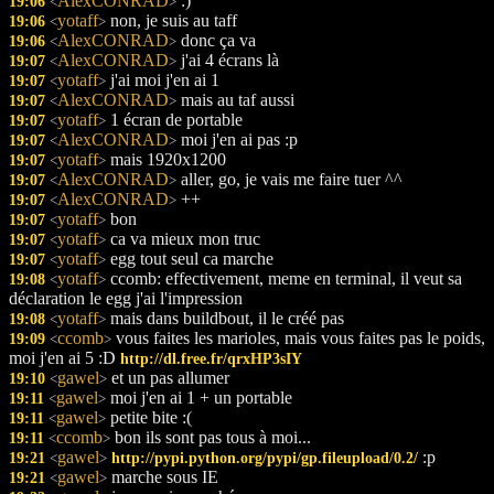
AlexCONRAD
:)
19:06
<
>
yotaff
non, je suis au taff
19:06
<
>
AlexCONRAD
donc ça va
19:06
<
>
AlexCONRAD
j'ai 4 écrans là
19:07
<
>
yotaff
j'ai moi j'en ai 1
19:07
<
>
AlexCONRAD
mais au taf aussi
19:07
<
>
yotaff
1 écran de portable
19:07
<
>
AlexCONRAD
moi j'en ai pas :p
19:07
<
>
yotaff
mais 1920x1200
19:07
<
>
AlexCONRAD
aller, go, je vais me faire tuer ^^
19:07
<
>
AlexCONRAD
++
19:07
<
>
yotaff
bon
19:07
<
>
yotaff
ca va mieux mon truc
19:07
<
>
yotaff
egg tout seul ca marche
19:07
<
>
yotaff
ccomb: effectivement, meme en terminal, il veut sa
19:08
<
>
déclaration le egg j'ai l'impression
yotaff
mais dans buildbout, il le créé pas
19:08
<
>
ccomb
vous faites les marioles, mais vous faites pas le poids,
19:09
<
>
moi j'en ai 5 :D
http://dl.free.fr/qrxHP3sIY
gawel
et un pas allumer
19:10
<
>
gawel
moi j'en ai 1 + un portable
19:11
<
>
gawel
petite bite :(
19:11
<
>
ccomb
bon ils sont pas tous à moi...
19:11
<
>
gawel
:p
19:21
http://pypi.python.org/pypi/gp.fileupload/0.2/
<
>
gawel
marche sous IE
19:21
<
>