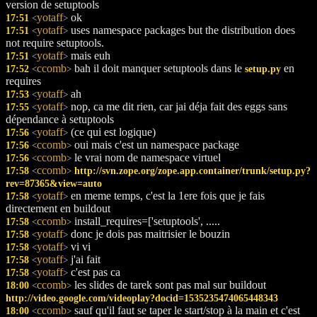
version de setuptools
yotaff
ok
17:51
<
>
yotaff
uses namespace packages but the distribution does
17:51
<
>
not require setuptools.
yotaff
mais euh
17:51
<
>
ccomb
bah il doit manquer setuptools dans le
en
17:52
setup.py
<
>
requires
yotaff
ah
17:53
<
>
yotaff
nop, ca me dit rien, car jai déja fait des eggs sans
17:55
<
>
dépendance à setuptools
yotaff
(ce qui est logique)
17:56
<
>
ccomb
oui mais c'est un namespace package
17:56
<
>
ccomb
le vrai nom de namespace virtuel
17:56
<
>
ccomb
17:58
http://svn.zope.org/zope.app.container/trunk/setup.py?
<
>
rev=87365&view=auto
yotaff
en meme temps, c'est la 1ere fois que je fais
17:58
<
>
directement en buildout
ccomb
install_requires=['setuptools', .....
17:58
<
>
yotaff
donc je dois pas maitrisier le bouzin
17:58
<
>
yotaff
vi vi
17:58
<
>
yotaff
j'ai fait
17:58
<
>
yotaff
c'est pas ca
17:58
<
>
ccomb
les slides de tarek sont pas mal sur buildout
18:00
<
>
http://video.google.com/videoplay?docid=1535235474065448343
ccomb
sauf qu'il faut se taper le start/stop à la main et c'est
18:00
<
>