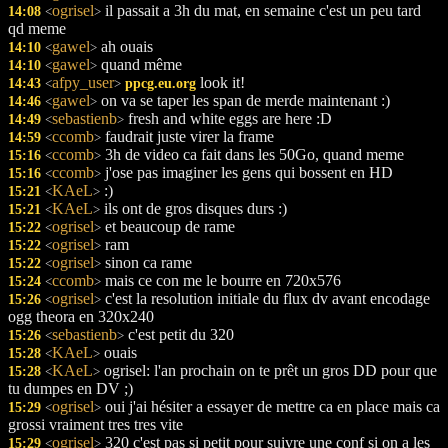
ogrisel
il passait a 3h du mat, en semaine c'est un peu tard
14:08
<
>
qd meme
gawel
ah ouais
14:10
<
>
gawel
quand même
14:10
<
>
afpy_user
look it!
14:43
ppcg.eu.org
<
>
gawel
on va se taper les span de merde maintenant :)
14:46
<
>
sebastienb
fresh and white eggs are here :D
14:49
<
>
ccomb
faudrait juste virer la frame
14:59
<
>
ccomb
3h de video ca fait dans les 50Go, quand meme
15:16
<
>
ccomb
j'ose pas imaginer les gens qui bossent en HD
15:16
<
>
KAeL
:)
15:21
<
>
KAeL
ils ont de gros disques durs :)
15:21
<
>
ogrisel
et beaucoup de rame
15:22
<
>
ogrisel
ram
15:22
<
>
ogrisel
sinon ca rame
15:22
<
>
ccomb
mais ce con me le bourre en 720x576
15:24
<
>
ogrisel
c'est la resolution initiale du flux dv avant encodage
15:26
<
>
ogg theora en 320x240
sebastienb
c'est petit du 320
15:26
<
>
KAeL
ouais
15:28
<
>
KAeL
ogrisel: l'an prochain on te prêt un gros DD pour que
15:28
<
>
tu dumpes en DV ;)
ogrisel
oui j'ai hésiter a essayer de mettre ca en place mais ca
15:29
<
>
grossi vraiment tres tres vite
ogrisel
320 c'est pas si petit pour suivre une conf si on a les
15:29
<
>