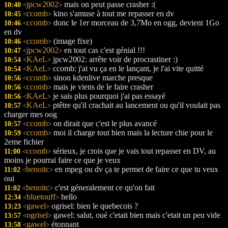
jpcw2002
mais on peut passe crasher :(
10:40
<
>
ccomb
kino s'amuse à tout me repasser en dv
10:45
<
>
ccomb
donc le 1er morceau de 3,7Mo en ogg, devient 1Go
10:46
<
>
en dv
ccomb
(image fixe)
10:46
<
>
jpcw2002
en tout cas c'est génial !!!
10:47
<
>
KAeL
jpcw2002: arrête voir de procrastiner :)
10:54
<
>
KAeL
ccomb: j'ai vu ça en le lançant, je l'ai vite quitté
10:54
<
>
ccomb
sinon kdenlive marche presque
10:56
<
>
ccomb
mais je viens de le faire crasher
10:56
<
>
KAeL
je sais plus pourquoi j'ai pas essayé
10:56
<
>
KAeL
ptêtre qu'il crachait au lancement ou qu'il voulait pas
10:57
<
>
charger mes oog
ccomb
on dirait que c'est le plus avancé
10:57
<
>
ccomb
moi il charge tout bien mais la lecture chie pour le
10:59
<
>
2eme fichier
ccomb
sérieux, je crois que je vais tout repasser en DV, au
11:00
<
>
moins je pourrai faire ce que je veux
benoitc
en mpeg ou dv ça te permet de faire ce que tu veux
11:02
<
>
oui
benoitc
c'est géneralement ce qu'on fait
11:02
<
>
bluetouff
hello
12:34
<
>
gawel
ogrisel: bien le quebecois ?
13:23
<
>
ogrisel
gawel: salut, oué c'etait bien mais c'etait un peu vide
13:57
<
>
gawel
étonnant
13:58
<
>