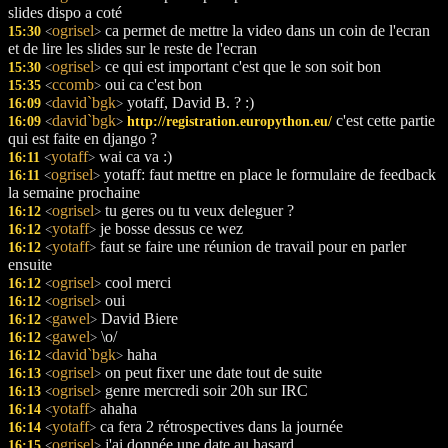
slides dispo a coté
ogrisel
ca permet de mettre la video dans un coin de l'ecran
15:30
<
>
et de lire les slides sur le reste de l'ecran
ogrisel
ce qui est important c'est que le son soit bon
15:30
<
>
ccomb
oui ca c'est bon
15:35
<
>
david`bgk
yotaff, David B. ? :)
16:09
<
>
david`bgk
c'est cette partie
16:09
http://registration.europython.eu/
<
>
qui est faite en django ?
yotaff
wai ca va :)
16:11
<
>
ogrisel
yotaff: faut mettre en place le formulaire de feedback
16:11
<
>
la semaine prochaine
ogrisel
tu geres ou tu veux deleguer ?
16:12
<
>
yotaff
je bosse dessus ce wez
16:12
<
>
yotaff
faut se faire une réunion de travail pour en parler
16:12
<
>
ensuite
ogrisel
cool merci
16:12
<
>
ogrisel
oui
16:12
<
>
gawel
David Biere
16:12
<
>
gawel
\o/
16:12
<
>
david`bgk
haha
16:12
<
>
ogrisel
on peut fixer une date tout de suite
16:13
<
>
ogrisel
genre mercredi soir 20h sur IRC
16:13
<
>
yotaff
ahaha
16:14
<
>
yotaff
ca fera 2 rétrospectives dans la journée
16:14
<
>
ogrisel
j'ai donnée une date au hasard
16:15
<
>