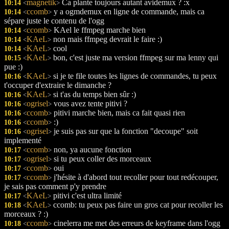
magnetik
Ca plante toujours autant avidemux ? :x
10:14
<
>
ccomb
y a ogmdemux en ligne de commande, mais ca
10:14
<
>
sépare juste le contenu de l'ogg
ccomb
KAel le ffmpeg marche bien
10:14
<
>
KAeL
non mais ffmpeg devrait le faire :)
10:14
<
>
KAeL
cool
10:14
<
>
KAeL
bon, c'est juste ma version ffmpeg sur ma lenny qui
10:15
<
>
pue :)
KAeL
si je te file toutes les lignes de commandes, tu peux
10:16
<
>
t'occuper d'extraire le dimanche ?
KAeL
si t'as du temps bien sûr :)
10:16
<
>
ogrisel
vous avez tente pitivi ?
10:16
<
>
ccomb
pitivi marche bien, mais ca fait quasi rien
10:16
<
>
ccomb
:)
10:16
<
>
ogrisel
je suis pas sur que la fonction "decoupe" soit
10:16
<
>
implementé
ccomb
non, ya aucune fonction
10:17
<
>
ogrisel
si tu peux coller des morceaux
10:17
<
>
ccomb
oui
10:17
<
>
ccomb
j'hésite à d'abord tout recoller pour tout redécouper,
10:17
<
>
je sais pas comment p'y prendre
KAeL
pitivi c'est ultra limité
10:17
<
>
KAeL
ccomb: tu peux pas faire un gros cat pour recoller les
10:18
<
>
morceaux ? :)
ccomb
cinelerra me met des erreurs de keyframe dans l'ogg
10:18
<
>