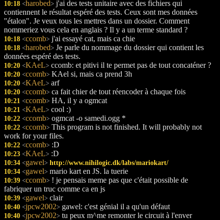
harobed
j'ai des tests unitaire avec des fichiers qui
10:18
<
>
contiennent le résultat espéré des tests. Ceux sont mes données
"étalon". Je veux tous les mettres dans un dossier. Comment
nommeriez vous cela en anglais ? Il y a un terme standard ?
ccomb
j'ai essayé cat, mais ca chie
10:18
<
>
harobed
Je parle du nommage du dossier qui contient les
10:18
<
>
données espéré des tests.
KAeL
ccomb: et pitivi il te permet pas de tout concaténer ?
10:20
<
>
ccomb
KAel si, mais ca prend 3h
10:20
<
>
KAeL
arf
10:20
<
>
ccomb
ca fait chier de tout réencoder à chaque fois
10:20
<
>
ccomb
HA, il y a ogmcat
10:21
<
>
KAeL
cool :)
10:21
<
>
ccomb
ogmcat -o samedi.ogg *
10:22
<
>
ccomb
This program is not finished. It will probably not
10:22
<
>
work for your files.
ccomb
:D
10:22
<
>
KAeL
:D
10:23
<
>
gawel
10:34
http://www.nihilogic.dk/labs/mariokart/
<
>
gawel
mario kart en JS. la tuerie
10:34
<
>
ccomb
! je pensais meme pas que c'était possible de
10:39
<
>
fabriquer un truc comme ca en js
gawel
clair
10:39
<
>
jpcw2002
gawel: c'est génial il a qu'un défaut
10:40
<
>
jpcw2002
tu peux m^me remonter le circuit à l'enver
10:40
<
>