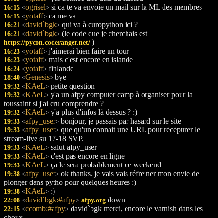
ogrisel
si ca te va envoie un mail sur la ML des membres
16:15
<
>
yotaff
ca me va
16:15
<
>
david`bgk
qui va à europython ici ?
16:21
<
>
david`bgk
(le code que je cherchais est
16:21
<
>
)
https://pycon.coderanger.net/
yotaff
j'aimerai bien faire un tour
16:23
<
>
yotaff
mais c'est encore en islande
16:23
<
>
yotaff
finlande
16:24
<
>
Genesis
bye
18:40
<
>
KAeL
petite question
19:32
<
>
KAeL
y'a un afpy computer camp à organiser pour la
19:32
<
>
toussaint si j'ai cru comprendre ?
KAeL
y'a plus d'infos là dessus ? :)
19:32
<
>
afpy_user
bonjour, je passais par hasard sur le site
19:33
<
>
afpy_user
quelqu'un connait une URL pour récépurer le
19:33
<
>
stream-live su 17-18 SVP.
KAeL
salut afpy_user
19:33
<
>
KAeL
c'est pas encore en ligne
19:33
<
>
KAeL
ça le sera probablement ce weekend
19:33
<
>
afpy_user
ok thanks. je vais vais réfreiner mon envie de
19:38
<
>
plonger dans pytho pour quelques heures :)
KAeL
:)
19:38
<
>
david`bgk:#afpy
down
22:08
afpy.org
<
>
ccomb:#afpy
david`bgk merci, encore le varnish dans les
22:15
<
>
choux