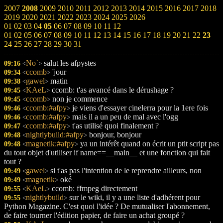
2007
2008
2009
2010
2011
2012
2013
2014
2015
2016
2017
2018
2019
2020
2021
2022
2023
2024
2025
2026
01
02
03
04
05
06
07
08
09
10
11
12
01
02
05
06
07
08
09
10
11
12
13
14
15
16
17
18
19
20
21
22
23
24
25
26
27
28
29
30
31
No`
salut les afpystes
09:16
<
>
ccomb
'jour
09:34
<
>
gawel
matin
09:38
<
>
KAeL
ccomb: t'as avancé dans le dérushage ?
09:45
<
>
ccomb
non je commence
09:45
<
>
ccomb:#afpy
je viens d'essayer cinelerra pour la 1ere fois
09:46
<
>
ccomb:#afpy
mais il a un peu de mal avec l'ogg
09:46
<
>
ccomb:#afpy
t'as utilisé quoi finalement ?
09:47
<
>
nightlybuild:#afpy
bonjour, bonjour
09:48
<
>
magnetik:#afpy
ya un intérêt quand on écrit un ptit script pas
09:48
<
>
du tout objet d'utiliser if name==__main__ et une fonction qui fait
tout ?
gawel
si t'as pas l'intention de le reprendre ailleurs, non
09:49
<
>
magnetik
oké
09:49
<
>
KAeL
ccomb: ffmpeg directement
09:55
<
>
nightlybuild
sur le wiki, il y a une liste d'adhérent pour
09:55
<
>
Python Magazine. C'est quoi l'idée ? De mutualiser l'abonnement,
de faire tourner l'édition papier, de faire un achat groupé ?