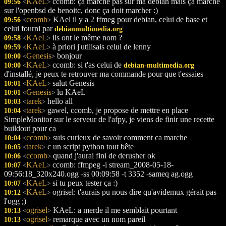
KAeL
ccomb: ça marche pas sur ma debian mais ça marche
09:56
<
>
sur l'openbsd de benoitc, donc ça doit marcher :)
ccomb
KAel il y a 2 ffmeg pour debian, celui de base et
09:56
<
>
celui fourni par
debianmultimedia.org
KAeL
ils ont le même nom ?
09:58
<
>
KAeL
à priori j'utilisais celui de lenny
09:59
<
>
Genesis
bonjour
10:00
<
>
KAeL
ccomb: si t'as celui de
10:00
debian-multimedia.org
<
>
d'installé, je peux te retrouver ma commande pour que t'essaies
KAeL
salut Genesis
10:01
<
>
Genesis
lu KAeL
10:01
<
>
tarek
hello all
10:03
<
>
tarek
gawel, ccomb, je propose de mettre en place
10:04
<
>
SimpleMonitor sur le serveur de l'afpy, je viens de finir une recette
buildout pour ca
ccomb
suis curieux de savoir comment ca marche
10:04
<
>
tarek
c un script python tout bête
10:05
<
>
ccomb
quand j'aurai fini de derusher ok
10:06
<
>
KAeL
ccomb: ffmpeg -i stream_2008-05-18-
10:07
<
>
09:56:18_320x240.ogg -ss 00:09:58 -t 3352 -sameq ag.ogg
KAeL
si tu peux tester ça :)
10:07
<
>
KAeL
ogrisel: t'aurais pu nous dire qu'avidemux gérait pas
10:12
<
>
l'ogg ;)
ogrisel
KAeL: a merde il me semblait pourtant
10:13
<
>
ogrisel
remarque avec un nom pareil
10:13
<
>