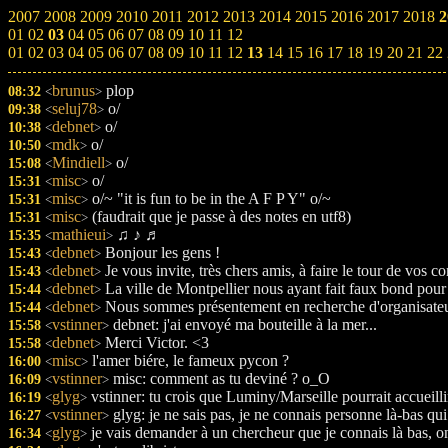
2007
2008
2009
2010
2011
2012
2013
2014
2015
2016
2017
2018
2
01
02
03
04
05
06
07
08
09
10
11
12
01
02
03
04
05
06
07
08
09
10
11
12
13
14
15
16
17
18
19
20
21
22
brunus
plop
08:32
<
>
seluj78
o/
09:38
<
>
debnet
o/
10:38
<
>
mdk
o/
10:50
<
>
Mindiell
o/
15:08
<
>
misc
o/
15:31
<
>
misc
o/~ "it is fun to be in the A F P Y" o/~
15:31
<
>
misc
(faudrait que je passe à des notes en utf8)
15:31
<
>
mathieui
♫ ♪ ♬
15:35
<
>
debnet
Bonjour les gens !
15:43
<
>
debnet
Je vous invite, très chers amis, à faire le tour de vos
15:43
<
>
debnet
La ville de Montpellier nous ayant fait faux bond pour
15:44
<
>
debnet
Nous sommes présentement en recherche d'organisateurs
15:44
<
>
vstinner
debnet: j'ai envoyé ma bouteille à la mer...
15:58
<
>
debnet
Merci Victor. <3
15:58
<
>
misc
l'amer biére, le fameux pycon ?
16:00
<
>
vstinner
misc: comment as tu deviné ? o_O
16:09
<
>
glyg
vstinner: tu crois que Luminy/Marseille pourrait accueilli
16:19
<
>
vstinner
glyg: je ne sais pas, je ne connais personne là-bas qu
16:27
<
>
glyg
je vais demander à un chercheur que je connais là bas, on
16:34
<
>