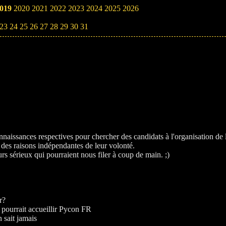
019
2020
2021
2022
2023
2024
2025
2026
23
24
25
26
27
28
29
30
31
 connaissances respectives pour chercher des candidats à l'organisation d
 des raisons indépendantes de leur volonté.
 sérieux qui pourraient nous filer à coup de main. ;)
r?
i pourrait accueillir Pycon FR
 sait jamais