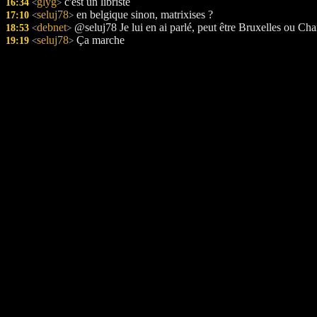
glyg
c'est un libriste
16:34
<
>
seluj78
en belgique sinon, matrixises ?
17:10
<
>
debnet
@seluj78 Je lui en ai parlé, peut être Bruxelles ou Char
18:53
<
>
seluj78
Ça marche
19:19
<
>