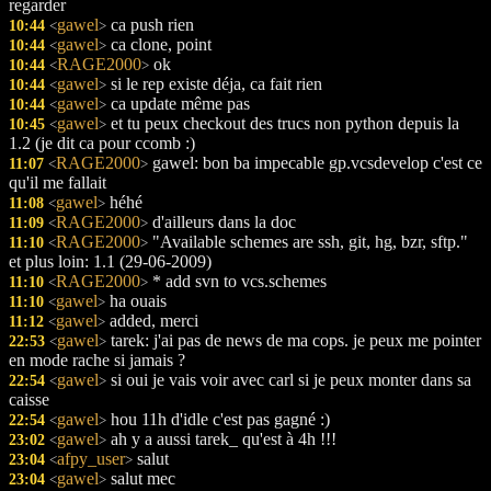
regarder
gawel
ca push rien
10:44
<
>
gawel
ca clone, point
10:44
<
>
RAGE2000
ok
10:44
<
>
gawel
si le rep existe déja, ca fait rien
10:44
<
>
gawel
ca update même pas
10:44
<
>
gawel
et tu peux checkout des trucs non python depuis la
10:45
<
>
1.2 (je dit ca pour ccomb :)
RAGE2000
gawel: bon ba impecable gp.vcsdevelop c'est ce
11:07
<
>
qu'il me fallait
gawel
héhé
11:08
<
>
RAGE2000
d'ailleurs dans la doc
11:09
<
>
RAGE2000
"Available schemes are ssh, git, hg, bzr, sftp."
11:10
<
>
et plus loin: 1.1 (29-06-2009)
RAGE2000
* add svn to vcs.schemes
11:10
<
>
gawel
ha ouais
11:10
<
>
gawel
added, merci
11:12
<
>
gawel
tarek: j'ai pas de news de ma cops. je peux me pointer
22:53
<
>
en mode rache si jamais ?
gawel
si oui je vais voir avec carl si je peux monter dans sa
22:54
<
>
caisse
gawel
hou 11h d'idle c'est pas gagné :)
22:54
<
>
gawel
ah y a aussi tarek_ qu'est à 4h !!!
23:02
<
>
afpy_user
salut
23:04
<
>
gawel
salut mec
23:04
<
>