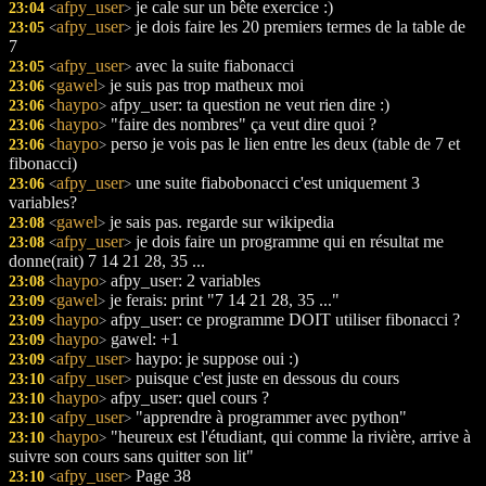
afpy_user
je cale sur un bête exercice :)
23:04
<
>
afpy_user
je dois faire les 20 premiers termes de la table de
23:05
<
>
7
afpy_user
avec la suite fiabonacci
23:05
<
>
gawel
je suis pas trop matheux moi
23:06
<
>
haypo
afpy_user: ta question ne veut rien dire :)
23:06
<
>
haypo
"faire des nombres" ça veut dire quoi ?
23:06
<
>
haypo
perso je vois pas le lien entre les deux (table de 7 et
23:06
<
>
fibonacci)
afpy_user
une suite fiabobonacci c'est uniquement 3
23:06
<
>
variables?
gawel
je sais pas. regarde sur wikipedia
23:08
<
>
afpy_user
je dois faire un programme qui en résultat me
23:08
<
>
donne(rait) 7 14 21 28, 35 ...
haypo
afpy_user: 2 variables
23:08
<
>
gawel
je ferais: print "7 14 21 28, 35 ..."
23:09
<
>
haypo
afpy_user: ce programme DOIT utiliser fibonacci ?
23:09
<
>
haypo
gawel: +1
23:09
<
>
afpy_user
haypo: je suppose oui :)
23:09
<
>
afpy_user
puisque c'est juste en dessous du cours
23:10
<
>
haypo
afpy_user: quel cours ?
23:10
<
>
afpy_user
"apprendre à programmer avec python"
23:10
<
>
haypo
"heureux est l'étudiant, qui comme la rivière, arrive à
23:10
<
>
suivre son cours sans quitter son lit"
afpy_user
Page 38
23:10
<
>