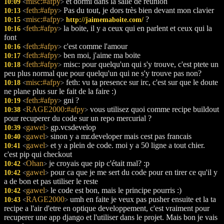
misc:#afpy
et dormi dans la salle de reunion
10:09
<
>
feth:#afpy
Pas du tout, je dors très bien devant mon clavier
10:13
<
>
misc:#afpy
?
10:15
http://jaimemaboite.com/
<
>
feth:#afpy
la boite, il y a ceux qui en parlent et ceux qui la
10:16
<
>
font
feth:#afpy
c'est comme l'amour
10:16
<
>
feth:#afpy
ben moi, j'aime ma boite
10:17
<
>
feth:#afpy
misc: pour quelqu'un qui s'y trouve, c'est ptete un
10:18
<
>
peu plus normal que pour quelqu'un qui ne s'y trouve pas non?
misc:#afpy
feth: vu ta presence sur irc, c'est sur que le doute
10:18
<
>
ne plane plus sur le fait de la faire :)
feth:#afpy
gni ?
10:19
<
>
RAGE2000:#afpy
vous utilisez quoi comme recipe buildout
10:38
<
>
pour recuperer du code sur un repo mercurial ?
gawel
gp.vcsdevelop
10:39
<
>
gawel
sinon y a mr.developer mais cest pas francais
10:40
<
>
gawel
et y a plein de code. moi y a 50 ligne a tout chier.
10:41
<
>
c'est pip qui checkout
Ohan
je croyais que pip c'était mal? :p
10:42
<
>
gawel
pour ca que je me sert du code pour en tirer ce qu'il y
10:42
<
>
a de bon et pas utiliser le reste
gawel
le code est bon, mais le principe pourris :)
10:42
<
>
RAGE2000
umh en faite je veux pas pusher ensuite et la ta
10:43
<
>
recipe a l'air d'etre en optique developpement, c'est vraiment pour
recuperer une app django et l'utiliser dans le projet. Mais bon je vais