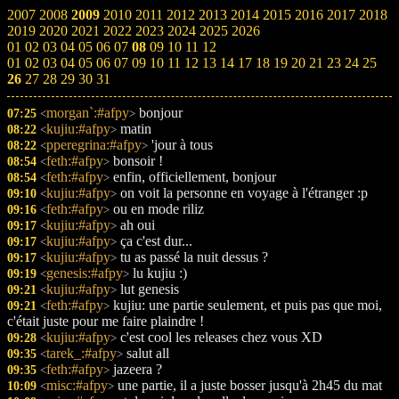
2007
2008
2009
2010
2011
2012
2013
2014
2015
2016
2017
2018
2019
2020
2021
2022
2023
2024
2025
2026
01
02
03
04
05
06
07
08
09
10
11
12
01
02
03
04
05
06
07
09
10
11
12
13
14
17
18
19
20
21
23
24
25
26
27
28
29
30
31
morgan`:#afpy
bonjour
07:25
<
>
kujiu:#afpy
matin
08:22
<
>
pperegrina:#afpy
'jour à tous
08:22
<
>
feth:#afpy
bonsoir !
08:54
<
>
feth:#afpy
enfin, officiellement, bonjour
08:54
<
>
kujiu:#afpy
on voit la personne en voyage à l'étranger :p
09:10
<
>
feth:#afpy
ou en mode riliz
09:16
<
>
kujiu:#afpy
ah oui
09:17
<
>
kujiu:#afpy
ça c'est dur...
09:17
<
>
kujiu:#afpy
tu as passé la nuit dessus ?
09:17
<
>
genesis:#afpy
lu kujiu :)
09:19
<
>
kujiu:#afpy
lut genesis
09:21
<
>
feth:#afpy
kujiu: une partie seulement, et puis pas que moi,
09:21
<
>
c'était juste pour me faire plaindre !
kujiu:#afpy
c'est cool les releases chez vous XD
09:28
<
>
tarek_:#afpy
salut all
09:35
<
>
feth:#afpy
jazeera ?
09:35
<
>
misc:#afpy
une partie, il a juste bosser jusqu'à 2h45 du mat
10:09
<
>