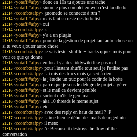
yotaff:#afpy
donc en 10s tu ajoutes une tache
21:14
<
>
yotaff:#afpy
sinon le plus complet en web c'est toodledo
21:14
<
>
ccomb:#afpy
gnomedo se connecte à rtm ?
21:14
<
>
yotaff:#afpy
mais faut ca reste des todo list
21:14
<
>
yotaff:#afpy
oui
21:14
<
>
ccomb:#afpy
k
21:14
<
>
yotaff:#afpy
y'a a un plugin
21:14
<
>
yotaff:#afpy
pour de la gestion de projet faut autre chose ou
21:15
<
>
si tu veux ajouter autre chose
ccomb:#afpy
je vais tester shuffle + tracks qques mois pour
21:15
<
>
voir ce que ça donne
yotaff:#afpy
en local y'a des tiddywiki like pas mal
21:15
<
>
ccomb:#afpy
pour l'instant shuffle tout seul je l'utilise pas
21:15
<
>
ccomb:#afpy
j'ai mis des trucs mais ça sert à rien
21:15
<
>
yotaff:#afpy
la j'étudie un truc pour le codir de la boite
21:15
<
>
yotaff:#afpy
parce que je sens le déluge de projet a gérer
21:16
<
>
yotaff:#afpy
et le mail ca devient pénible
21:16
<
>
yotaff:#afpy
surtout qu'ils le gere mal
21:16
<
>
yotaff:#afpy
aka 10 threads le meme sujet
21:16
<
>
yotaff:#afpy
etc
21:16
<
>
ccomb:#afpy
avec des reply en haut du mail ? :P
21:17
<
>
ccomb:#afpy
j'aime bien le début des mails de mgedmin
21:17
<
>
ccomb:#afpy
il mets;
21:17
<
>
ccomb:#afpy
A: Because it destroys the flow of the
21:18
<
>
conversation