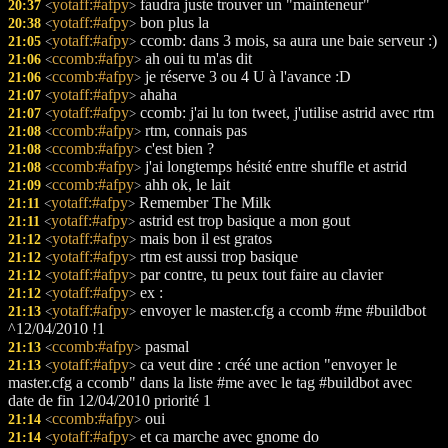
yotaff:#afpy
faudra juste trouver un "mainteneur"
20:37
<
>
yotaff:#afpy
bon plus la
20:38
<
>
yotaff:#afpy
ccomb: dans 3 mois, sa aura une baie serveur :)
21:05
<
>
ccomb:#afpy
ah oui tu m'as dit
21:06
<
>
ccomb:#afpy
je réserve 3 ou 4 U à l'avance :D
21:06
<
>
yotaff:#afpy
ahaha
21:07
<
>
yotaff:#afpy
ccomb: j'ai lu ton tweet, j'utilise astrid avec rtm
21:07
<
>
ccomb:#afpy
rtm, connais pas
21:08
<
>
ccomb:#afpy
c'est bien ?
21:08
<
>
ccomb:#afpy
j'ai longtemps hésité entre shuffle et astrid
21:08
<
>
ccomb:#afpy
ahh ok, le lait
21:09
<
>
yotaff:#afpy
Remember The Milk
21:11
<
>
yotaff:#afpy
astrid est trop basique a mon gout
21:11
<
>
yotaff:#afpy
mais bon il est gratos
21:12
<
>
yotaff:#afpy
rtm est aussi trop basique
21:12
<
>
yotaff:#afpy
par contre, tu peux tout faire au clavier
21:12
<
>
yotaff:#afpy
ex :
21:12
<
>
yotaff:#afpy
envoyer le master.cfg a ccomb #me #buildbot
21:13
<
>
^12/04/2010 !1
ccomb:#afpy
pasmal
21:13
<
>
yotaff:#afpy
ca veut dire : créé une action "envoyer le
21:13
<
>
master.cfg a ccomb" dans la liste #me avec le tag #buildbot avec
date de fin 12/04/2010 priorité 1
ccomb:#afpy
oui
21:14
<
>
yotaff:#afpy
et ca marche avec gnome do
21:14
<
>