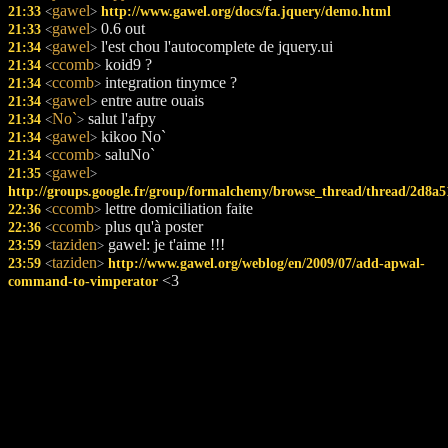
gawel
21:33
http://www.gawel.org/docs/fa.jquery/demo.html
<
>
gawel
0.6 out
21:33
<
>
gawel
l'est chou l'autocomplete de jquery.ui
21:34
<
>
ccomb
koid9 ?
21:34
<
>
ccomb
integration tinymce ?
21:34
<
>
gawel
entre autre ouais
21:34
<
>
No`
salut l'afpy
21:34
<
>
gawel
kikoo No`
21:34
<
>
ccomb
saluNo`
21:34
<
>
gawel
21:35
<
>
http://groups.google.fr/group/formalchemy/browse_thread/thread/2d8a5
ccomb
lettre domiciliation faite
22:36
<
>
ccomb
plus qu'à poster
22:36
<
>
taziden
gawel: je t'aime !!!
23:59
<
>
taziden
23:59
http://www.gawel.org/weblog/en/2009/07/add-apwal-
<
>
<3
command-to-vimperator