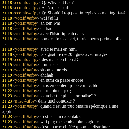
ccomb:#afpy
Q: Why is it bad?
21:18
<
>
ccomb:#afpy
A: No, it's bad.
21:18
<
>
ccomb:#afpy
Q: Should I top post in replies to mailing lists?
21:18
<
>
yotaff:#afpy
wai j'ai lu
21:18
<
>
yotaff:#afpy
ah ben wai
21:18
<
>
yotaff:#afpy
en haut
21:18
<
>
yotaff:#afpy
avec l'historique dedans
21:18
<
>
yotaff:#afpy
bon des fois ca sert, tu récupères plein d'infos
21:18
<
>
:p
yotaff:#afpy
avec le mail en html
21:18
<
>
yotaff:#afpy
la signature de 20 lignes avec images
21:18
<
>
ccomb:#afpy
des mails en bleu :D
21:19
<
>
yotaff:#afpy
non pas ca
21:19
<
>
yotaff:#afpy
sinon je mords
21:19
<
>
yotaff:#afpy
ahahah
21:19
<
>
yotaff:#afpy
en html ca passe encore
21:19
<
>
yotaff:#afpy
mais en couleur je pète un cable
21:19
<
>
yotaff:#afpy
entre .bin et .pkg
21:22
<
>
yotaff:#afpy
lequel est le plus "normalisé" ?
21:23
<
>
misc:#afpy
dans quel contexte ?
21:23
<
>
yotaff:#afpy
quand c'est un truc binaire spécifique a une
21:23
<
>
appli
yotaff:#afpy
c'est pas un executable
21:23
<
>
yotaff:#afpy
wai pkg me semble plus logique
21:23
<
>
yotaff:#afpy
c'est un truc chiffré qu'on va distribuer
21:24
<
>