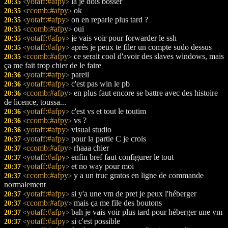
yotaff:#afpy
la je dois bosser
20:35
<
>
ccomb:#afpy
ok
20:35
<
>
yotaff:#afpy
on en reparle plus tard ?
20:35
<
>
ccomb:#afpy
oui
20:35
<
>
yotaff:#afpy
je vais voir pour forwarder le ssh
20:35
<
>
yotaff:#afpy
aprés je peux te filer un compte sudo dessus
20:35
<
>
ccomb:#afpy
ce serait cool d'avoir des slaves windows, mais
20:35
<
>
ça me fait trop chier de le faire
yotaff:#afpy
pareil
20:36
<
>
yotaff:#afpy
c'est pas win le pb
20:36
<
>
ccomb:#afpy
en plus faut encore se battre avec des histoire
20:36
<
>
de licence, toussa...
yotaff:#afpy
c'est vs et tout le toutim
20:36
<
>
ccomb:#afpy
vs ?
20:36
<
>
yotaff:#afpy
visual studio
20:36
<
>
yotaff:#afpy
pour la partie C je crois
20:37
<
>
ccomb:#afpy
rhaaa chier
20:37
<
>
yotaff:#afpy
enfin bref faut configurer le tout
20:37
<
>
yotaff:#afpy
et no way pour moi
20:37
<
>
ccomb:#afpy
y a un truc gratos en ligne de commande
20:37
<
>
normalement
yotaff:#afpy
si y'a une vm de pret je peux l'héberger
20:37
<
>
ccomb:#afpy
mais ça me file des boutons
20:37
<
>
yotaff:#afpy
bah je vais voir plus tard pour héberger une vm
20:37
<
>
yotaff:#afpy
si c'est possible
20:37
<
>