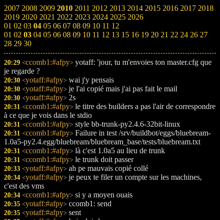
2007
2008
2009
2010
2011
2012
2013
2014
2015
2016
2017
2018
2019
2020
2021
2022
2023
2024
2025
2026
01
02
03
04
05
06
07
08
09
10
11
12
01
02
03
04
05
06
08
09
10
11
12
13
15
16
19
20
21
22
24
26
27
28
29
30
ccomb1:#afpy
yotaff: 'jour, tu m'envoies ton master.cfg que
20:29
<
>
je regarde ?
yotaff:#afpy
wai j'y pensais
20:30
<
>
yotaff:#afpy
je l'ai copié mais j'ai pas fait le mail
20:30
<
>
yotaff:#afpy
2s
20:30
<
>
ccomb1:#afpy
le titre des builders a pas l'air de correspondre
20:31
<
>
à ce que je vois dans le stdio
ccomb1:#afpy
style bb-trunk-py2.4.6-32bit-linux
20:31
<
>
ccomb1:#afpy
Failure in test /srv/buildbot/eggs/bluebream-
20:31
<
>
1.0a5-py2.4.egg/bluebream/bluebream_base/tests/bluebream.txt
ccomb1:#afpy
là c'est 1.0a5 au lieu de trunk
20:31
<
>
ccomb1:#afpy
le trunk doit passer
20:31
<
>
yotaff:#afpy
ah pe mauvais copié collé
20:33
<
>
yotaff:#afpy
je peux te filer un compte sur les machines,
20:34
<
>
c'est des vms
ccomb1:#afpy
si y a moyen ouais
20:34
<
>
yotaff:#afpy
ccomb1: send
20:35
<
>
yotaff:#afpy
sent
20:35
<
>